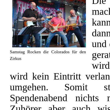
Die
mac
kan
dann
und 
gera
Samstag Rocken die Colorados für den
Zirkus
wird
wird kein Eintritt verla
umgehen. Somit ste
Spendenabend nichts
Zuhörer aber auch wi