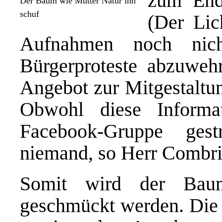
zum End
Der Baum wie Mutter Natur ihn
schuf
(Der Lic
Aufnahmen noch nicht
Bürgerproteste abzuweh
Angebot zur Mitgestaltu
Obwohl diese Informa
Facebook-Gruppe ges
niemand, so Herr Combri
Somit wird der Baum
geschmückt werden. Die