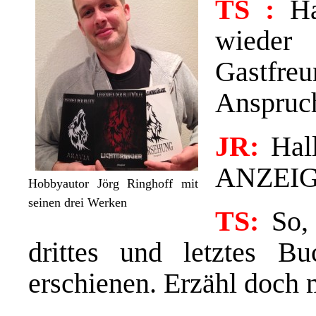
TS :
Hal
wieder
Gastfr
Anspruc
JR:
Hal
ANZEIGE
Hobbyautor Jörg Ringhoff mit
seinen drei Werken
TS:
So, 
drittes und letztes Bu
erschienen. Erzähl doch 