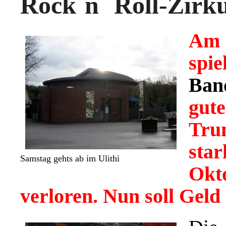
Rock´n´ Roll-Zirku
Am 
spi
Ban
gut
Tru
sta
Samstag gehts ab im Ulithi
Ok
verloren. Nun soll Gel