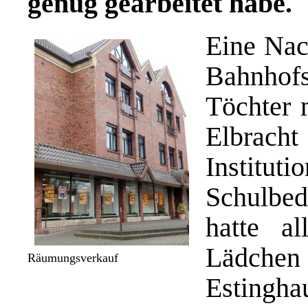
genug gearbeitet habe.
Eine Nac
Bahnhof
Töchter 
Elbracht
Institut
Schulbed
hatte a
Lädchen 
Räumungsverkauf
Estingh