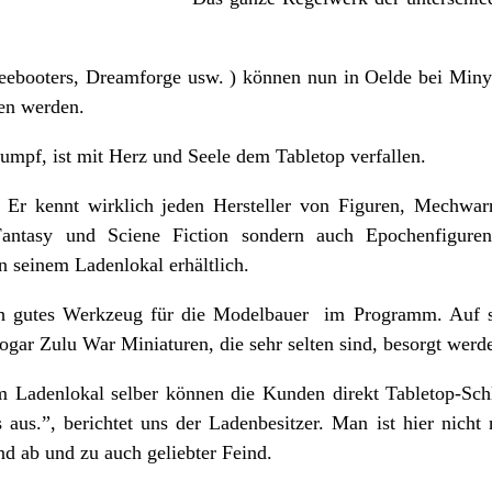
 Freebooters, Dreamforge usw. ) können nun in Oelde bei Miny
ben werden.
umpf, ist mit Herz und Seele dem Tabletop verfallen.
r kennt wirklich jeden Hersteller von Figuren, Mechwarri
 Fantasy und Sciene Fiction sondern auch Epochenfigur
in seinem Ladenlokal erhältlich.
ich gutes Werkzeug für die Modelbauer im Programm. Auf 
ogar Zulu War Miniaturen, die sehr selten sind, besorgt wer
m Ladenlokal selber können die Kunden direkt Tabletop-Schl
s aus.”, berichtet uns der Ladenbesitzer. Man ist hier nich
nd ab und zu auch geliebter Feind.