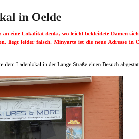
kal in Oelde
an eine Lokalität denkt, wo leicht bekleidete Damen sich
, liegt leider falsch. Minyarts ist die neue Adresse in
em Ladenlokal in der Lange Straße einen Besuch abgestatt