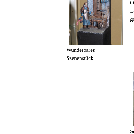
O
L
g
Wunderbares
Szenenstück
S