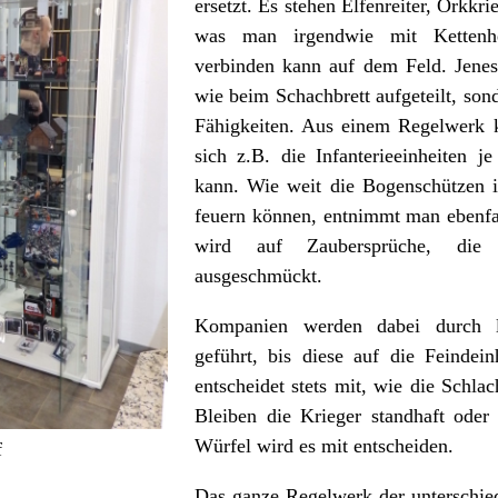
ersetzt. Es stehen Elfenreiter, Orkkr
was man irgendwie mit Ketten
verbinden kann auf dem Feld. Jenes 
wie beim Schachbrett aufgeteilt, son
Fähigkeiten. Aus einem Regelwerk
sich z.B. die Infanterieeinheiten 
kann. Wie weit die Bogenschützen ih
feuern können, entnimmt man ebenf
wird auf Zaubersprüche, die 
ausgeschmückt.
Kompanien werden dabei durch li
geführt, bis diese auf die Feindein
entscheidet stets mit, wie die Schlac
Bleiben die Krieger standhaft oder 
Würfel wird es mit entscheiden.
f
Das ganze Regelwerk der unterschied