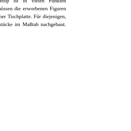
etop ist in vielen Punkten
müssen die erworbenen Figuren
r Tischplatte. Für diejenigen,
dstücke im Maßtab nachgebaut.