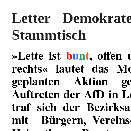
Letter Demokrat
Stammtisch
»Lette ist
b
u
n
t
, offen
rechts« lautet das Mo
geplanten Aktion g
Auftreten der AfD in L
traf sich der
Bezirksa
mit Bürgern, Vereins