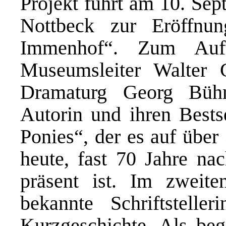
Projekt führt am 10. Sep
Nottbeck zur Eröffnu
Immenhof“. Zum Auft
Museumsleiter Walter
Dramaturg Georg Büh
Autorin und ihren Bests
Ponies“, der es auf über
heute, fast 70 Jahre na
präsent ist. Im zweite
bekannte Schriftstell
Kurzgeschichte. Als bege