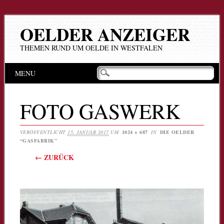
OELDER ANZEIGER
THEMEN RUND UM OELDE IN WESTFALEN
Hauptmenü
Zum
MENU
Inhalt
springen
FOTO GASWERK
VERÖFFENTLICHT
15. JANUAR 2017
UM
1024 × 687
IN
DIE OELDER
“GASFABRIK”
← ZURÜCK