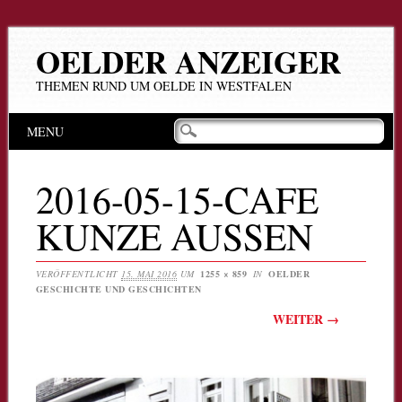
OELDER ANZEIGER
THEMEN RUND UM OELDE IN WESTFALEN
Hauptmenü
Zum
MENU
Inhalt
springen
2016-05-15-CAFE
KUNZE AUSSEN
VERÖFFENTLICHT
15. MAI 2016
UM
1255 × 859
IN
OELDER
GESCHICHTE UND GESCHICHTEN
WEITER →