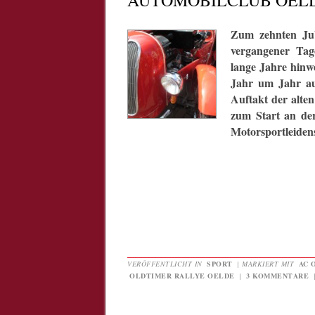
AUTOMOBILCLUB OELDE
Zum zehnten Ju
vergangener Tag
lange Jahre hinw
Jahr um Jahr au
Auftakt der alten
zum Start an der
Motorsportleiden
VERÖFFENTLICHT IN
SPORT
|
MARKIERT MIT
AC 
OLDTIMER RALLYE OELDE
|
3 KOMMENTARE