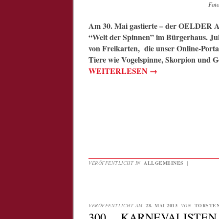
Fot
Am 30. Mai gastierte – der OELDE
“Welt der Spinnen” im Bürgerhaus. Jul
von Freikarten, die unser Online-Portal
Tiere wie Vogelspinne, Skorpion und 
WEITERLESEN
→
VERÖFFENTLICHT IN
ALLGEMEINES
|
VERÖFFENTLICHT AM
28. MAI 2013
VON
TORSTE
300… KARNEVALISTEN