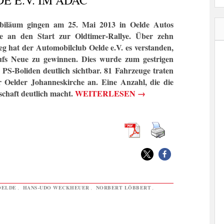
 E.V. IM ADAC
biläum gingen am 25. Mai 2013 in Oelde Autos
e an den Start zur Oldtimer-Rallye. Über zehn
eg hat der Automobilclub Oelde e.V. es verstanden,
fs Neue zu gewinnen. Dies wurde zum gestrigen
 PS-Boliden deutlich sichtbar.
81 Fahrzeuge traten
 Oelder Johanneskirche an. Eine Anzahl, die die
schaft deutlich macht.
WEITERLESEN
→
OELDE
,
HANS-UDO WECKHEUER
,
NORBERT LÖBBERT
,
|