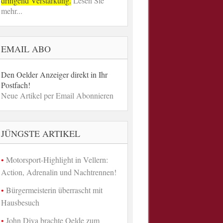
dringend Verstärkung.
Lesen Sie
mehr...
EMAIL ABO
Den Oelder Anzeiger direkt in Ihr
Postfach!
Neue Artikel per Email Abonnieren
JÜNGSTE ARTIKEL
Motorsport-Highlight in Vellern:
Action, Adrenalin und Nachtrennen!
Bürgermeisterin überrascht mit
Hausbesuch
John Diva brachte Oelde zum