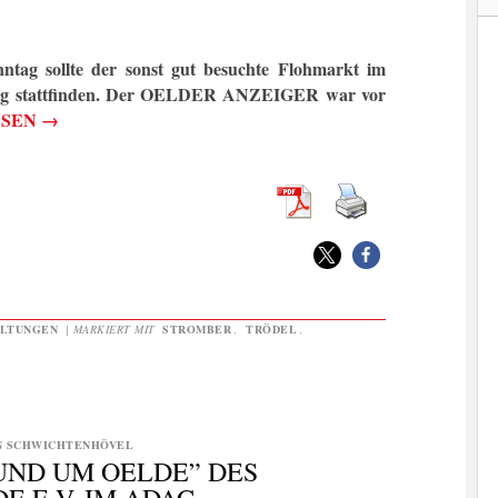
ntag sollte der sonst gut besuchte Flohmarkt im
g stattfinden.
Der OELDER ANZEIGER war vor
ESEN
→
LTUNGEN
|
MARKIERT MIT
STROMBER
,
TRÖDEL
,
N SCHWICHTENHÖVEL
UND UM OELDE” DES