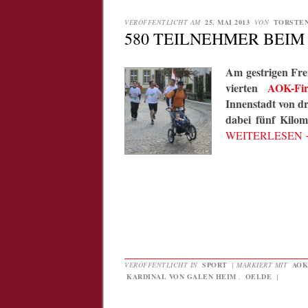
VERÖFFENTLICHT AM
25. MAI 2013
VON
TORSTE
580 TEILNEHMER BEIM
Am gestrigen Fre
vierten
AOK-Fir
Innenstadt von dr
dabei fünf Kil
WEITERLESEN
VERÖFFENTLICHT IN
SPORT
|
MARKIERT MIT
AOK
KARDINAL VON GALEN HEIM
,
OELDE
|