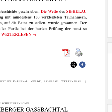
Geschichte geschrieben.
Die Wette
des
SK-HELAU
it mindestens 150 verkleideten Teilnehmern,
 auf die Beine zu stellen, wurde gewonnen. Der
Partie bei der harten Prüfung der sonst so
.
WEITERLESEN
→
IERT MIT
KARNEVAL
,
OELDE
,
SK-HELAU
,
WETTEN DASS...
|
N SCHWICHTENHÖVEL
MBERGER GASSBACHTAL