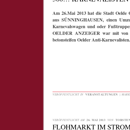
Am 26.Mai 2013 hat die Stadt Oelde 
aus SÜNNINGHAUSEN, einen Umzug m
Karnevalswagen und oder Fußtruppen,
OELDER ANZEIGER war mit von der 
betonsteifen Oelder Anti-Karnevalisten
VERÖFFENTLICHT IN
VERANSTALTUNGEN
|
MARK
VERÖFFENTLICHT AM
26. MAI 2013
VON
TORSTE
FLOHMARKT IM STRO