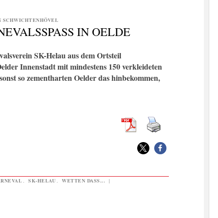
N SCHWICHTENHÖVEL
EVALSSPASS IN OELDE
valsverein SK-Helau aus dem Ortsteil
Oelder Innenstadt mit mindestens 150 verkleideten
e sonst so zementharten Oelder das hinbekommen,
RNEVAL
,
SK-HELAU
,
WETTEN DASS...
|