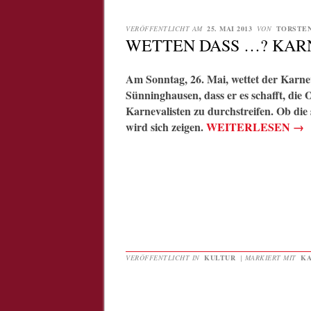
VERÖFFENTLICHT AM
25. MAI 2013
VON
TORSTE
WETTEN DASS …? KARN
Am Sonntag, 26. Mai, wettet der Karne
Sünninghausen, dass er es schafft, die 
Karnevalisten zu durchstreifen. Ob di
wird sich zeigen.
WEITERLESEN
→
VERÖFFENTLICHT IN
KULTUR
|
MARKIERT MIT
KA