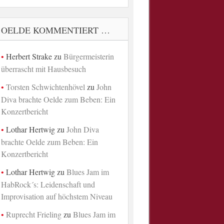
OELDE KOMMENTIERT …
Herbert Strake
zu
Bürgermeisterin
überrascht mit Hausbesuch
Torsten Schwichtenhövel
zu
John
Diva brachte Oelde zum Beben: Ein
Konzertbericht
Lothar Hertwig
zu
John Diva
brachte Oelde zum Beben: Ein
Konzertbericht
Lothar Hertwig
zu
Blues Jam im
HabRock´s: Leidenschaft und
Improvisation auf höchstem Niveau
Ruprecht Frieling
zu
Blues Jam im