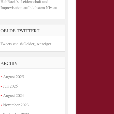
HabRock´s: Leidenschaft und
Improvisation auf höchstem Niveau
OELDE TWITTERT …
Tweets von @Oelder_Anzeiger
ARCHIV
August 2025
Juli 2025
August 2024
November 2023