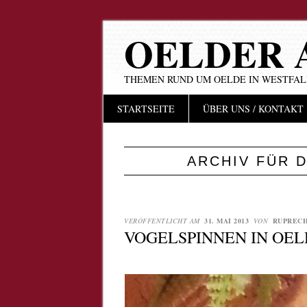
OELDER 
THEMEN RUND UM OELDE IN WESTFA
Hauptmenü
Zum
STARTSEITE
ÜBER UNS / KONTAKT
Inhalt
springen
ARCHIV FÜR 
VERÖFFENTLICHT AM
31. MAI 2013
VON
RUPRECH
VOGELSPINNEN IN OELD