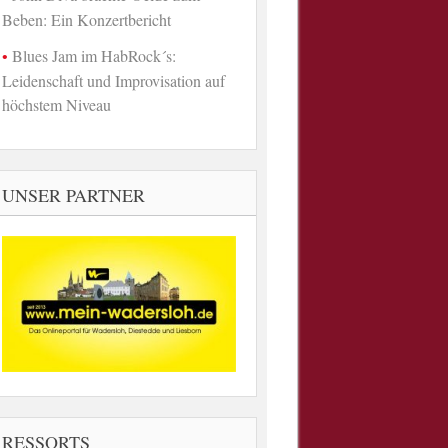
Beben: Ein Konzertbericht
Blues Jam im HabRock´s:
Leidenschaft und Improvisation auf
höchstem Niveau
UNSER PARTNER
RESSORTS