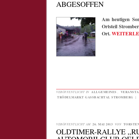
ABGESOFFEN
Am heutigen Son
Ortsteil Stromber
Ort.
WEITERL
VERÖFFENTLICHT IN
ALLGEMEINES
,
VERANSTA
TRÖDELMARKT GASSBACHTAL STROMBERG
|
VERÖFFENTLICHT AM
26. MAI 2013
VON
TORSTE
OLDTIMER-RALLYE ,,R