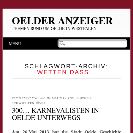
OELDER ANZEIGER
THEMEN RUND UM OELDE IN WESTFALEN
Hauptmenü
Zum
MENU
Inhalt
springen
SCHLAGWORT-ARCHIV:
WETTEN DASS…
VERÖFFENTLICHT AM
28. MAI 2013
VON
TORSTEN
SCHWICHTENHÖVEL
300… KARNEVALISTEN IN
OELDE UNTERWEGS
Am 26.Mai 2013 hat die Stadt Oelde Geschichte