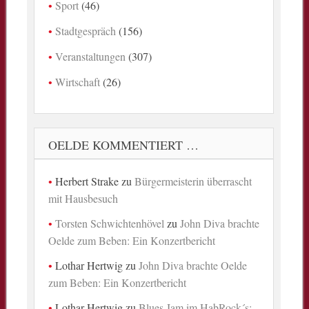
Sport
(46)
Stadtgespräch
(156)
Veranstaltungen
(307)
Wirtschaft
(26)
OELDE KOMMENTIERT …
Herbert Strake
zu
Bürgermeisterin überrascht
mit Hausbesuch
Torsten Schwichtenhövel
zu
John Diva brachte
Oelde zum Beben: Ein Konzertbericht
Lothar Hertwig
zu
John Diva brachte Oelde
zum Beben: Ein Konzertbericht
Lothar Hertwig
zu
Blues Jam im HabRock´s: