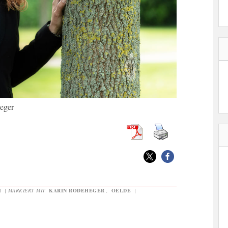
eger
H
|
MARKIERT MIT
KARIN RODEHEGER
,
OELDE
|