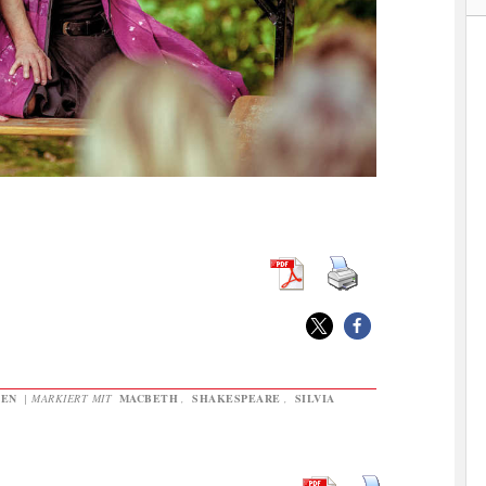
GEN
|
MARKIERT MIT
MACBETH
,
SHAKESPEARE
,
SILVIA