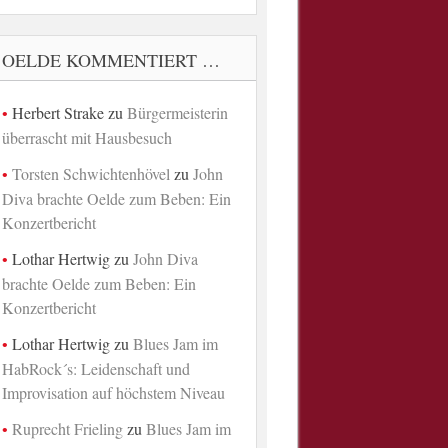
OELDE KOMMENTIERT …
Herbert Strake
zu
Bürgermeisterin
überrascht mit Hausbesuch
Torsten Schwichtenhövel
zu
John
Diva brachte Oelde zum Beben: Ein
Konzertbericht
Lothar Hertwig
zu
John Diva
brachte Oelde zum Beben: Ein
Konzertbericht
Lothar Hertwig
zu
Blues Jam im
HabRock´s: Leidenschaft und
Improvisation auf höchstem Niveau
Ruprecht Frieling
zu
Blues Jam im