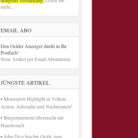
dringend Verstärkung.
Lesen Sie
mehr...
EMAIL ABO
Den Oelder Anzeiger direkt in Ihr
Postfach!
Neue Artikel per Email Abonnieren
JÜNGSTE ARTIKEL
Motorsport-Highlight in Vellern:
Action, Adrenalin und Nachtrennen!
Bürgermeisterin überrascht mit
Hausbesuch
John Diva brachte Oelde zum