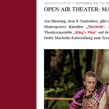
VERÖFFENTLICHT AM
4. SEPTEMBER 2020
VON
R
OPEN AIR THEATER: 
Am Dienstag, dem 8. September, gibt e
Shakespeares Klassiker „
Macbeth
“. 
Theaterensemble „
King’s Men
“ auf d
Oelde Macbeths Entwicklung zum Tyran