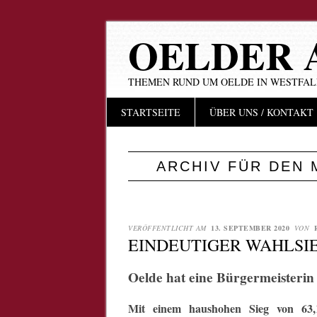
OELDER 
THEMEN RUND UM OELDE IN WESTFA
Hauptmenü
Zum
STARTSEITE
ÜBER UNS / KONTAKT
Inhalt
springen
ARCHIV FÜR DEN
VERÖFFENTLICHT AM
13. SEPTEMBER 2020
VON
EINDEUTIGER WAHLSI
Oelde hat eine Bürgermeisterin
Mit einem haushohen Sieg von 63