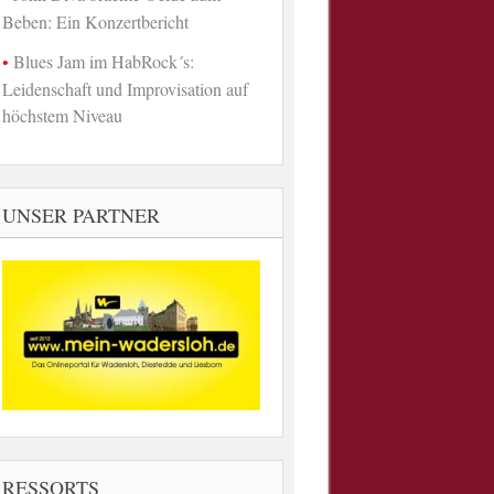
Beben: Ein Konzertbericht
Blues Jam im HabRock´s:
Leidenschaft und Improvisation auf
höchstem Niveau
UNSER PARTNER
RESSORTS