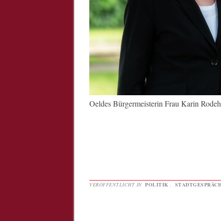
Oeldes Bürgermeisterin Frau Karin Rodeh
VERÖFFENTLICHT IN
POLITIK
,
STADTGESPRÄC