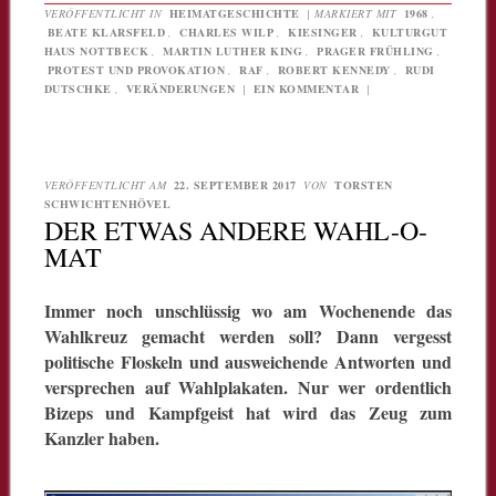
VERÖFFENTLICHT IN
HEIMATGESCHICHTE
|
MARKIERT MIT
1968
,
BEATE KLARSFELD
,
CHARLES WILP
,
KIESINGER
,
KULTURGUT
HAUS NOTTBECK
,
MARTIN LUTHER KING
,
PRAGER FRÜHLING
,
PROTEST UND PROVOKATION
,
RAF
,
ROBERT KENNEDY
,
RUDI
DUTSCHKE
,
VERÄNDERUNGEN
|
EIN KOMMENTAR
|
VERÖFFENTLICHT AM
22. SEPTEMBER 2017
VON
TORSTEN
SCHWICHTENHÖVEL
DER ETWAS ANDERE WAHL-O-
MAT
Immer noch unschlüssig wo am Wochenende das
Wahlkreuz gemacht werden soll? Dann vergesst
politische Floskeln und ausweichende Antworten und
versprechen auf Wahlplakaten. Nur wer ordentlich
Bizeps und Kampfgeist hat wird das Zeug zum
Kanzler haben.