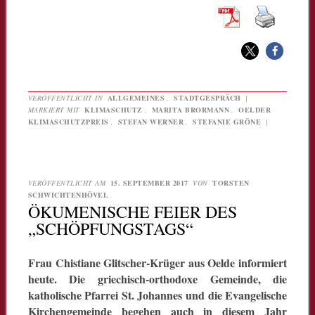
VERÖFFENTLICHT IN
ALLGEMEINES
,
STADTGESPRÄCH
|
MARKIERT MIT
KLIMASCHUTZ
,
MARITA BRORMANN
,
OELDER
KLIMASCHUTZPREIS
,
STEFAN WERNER
,
STEFANIE GRÖNE
|
VERÖFFENTLICHT AM
15. SEPTEMBER 2017
VON
TORSTEN
SCHWICHTENHÖVEL
ÖKUMENISCHE FEIER DES
„SCHÖPFUNGSTAGS“
Frau Chistiane Glitscher-Krüger aus Oelde informiert
heute. Die griechisch-orthodoxe Gemeinde, die
katholische Pfarrei St. Johannes und die Evangelische
Kirchengemeinde begehen auch in diesem Jahr