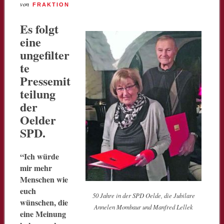
von
FRAKTION
Es folgt
eine
ungefilter
te
Pressemit
teilung
der
Oelder
SPD.
“Ich würde
mir mehr
Menschen wie
euch
50 Jahre in der SPD Oelde, die Jubilare
wünschen, die
Annelen Mombaur und Manfred Lellek
eine Meinung