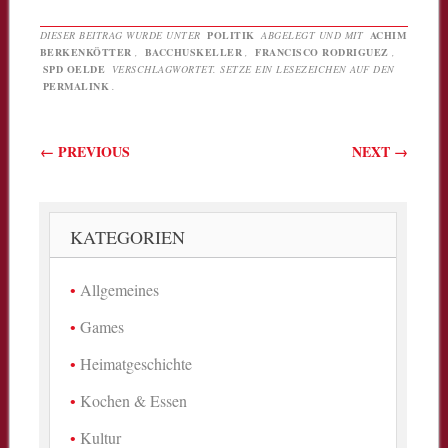
DIESER BEITRAG WURDE UNTER
POLITIK
ABGELEGT UND MIT
ACHIM
BERKENKÖTTER
,
BACCHUSKELLER
,
FRANCISCO RODRIGUEZ
,
SPD OELDE
VERSCHLAGWORTET. SETZE EIN LESEZEICHEN AUF DEN
PERMALINK
.
Beitragsnavigation
←
PREVIOUS
NEXT
→
KATEGORIEN
Allgemeines
Games
Heimatgeschichte
Kochen & Essen
Kultur