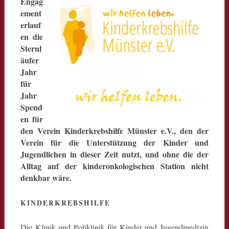
Engag
ement
erlauf
en die
Sternl
äufer
Jahr
für
Jahr
Spend
en für
den Verein Kinderkrebshilfe Münster e.V., den der
Verein für die Unterstützung der Kinder und
Jugendlichen in dieser Zeit nutzt, und ohne die der
Alltag auf der kinderonkologischen Station nicht
denkbar wäre.
KINDERKREBSHILFE
Die Klinik und Poliklinik für Kinder und Jugendmedizin