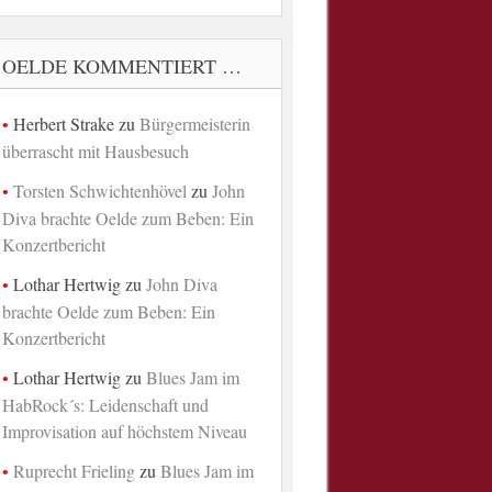
OELDE KOMMENTIERT …
Herbert Strake
zu
Bürgermeisterin
überrascht mit Hausbesuch
Torsten Schwichtenhövel
zu
John
Diva brachte Oelde zum Beben: Ein
Konzertbericht
Lothar Hertwig
zu
John Diva
brachte Oelde zum Beben: Ein
Konzertbericht
Lothar Hertwig
zu
Blues Jam im
HabRock´s: Leidenschaft und
Improvisation auf höchstem Niveau
Ruprecht Frieling
zu
Blues Jam im