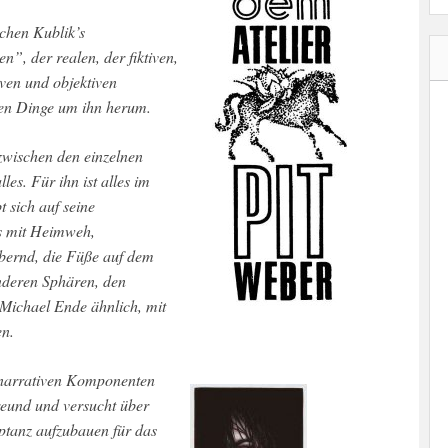
, der realen, der fiktiven,
iven und objektiven
en Dinge um ihn herum.
zwischen den einzelnen
lles. Für ihn ist alles im
t sich auf seine
ls mit Heimweh,
bernd, die Füße auf dem
anderen Sphären, den
Michael Ende ähnlich, mit
en.
e narrativen Komponenten
freund und versucht über
ptanz aufzubauen für das