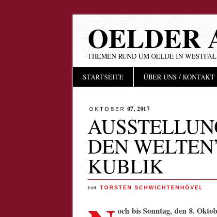
OELDER 
THEMEN RUND UM OELDE IN WESTFA
Hauptmenü
Zum
STARTSEITE
ÜBER UNS / KONTAKT
Inhalt
springen
07, 2017
OKTOBER
AUSSTELLUN
DEN WELTEN
KUBLIK
von
TORSTEN SCHWICHTENHÖVEL
och bis Sonntag, den 8. Oktob