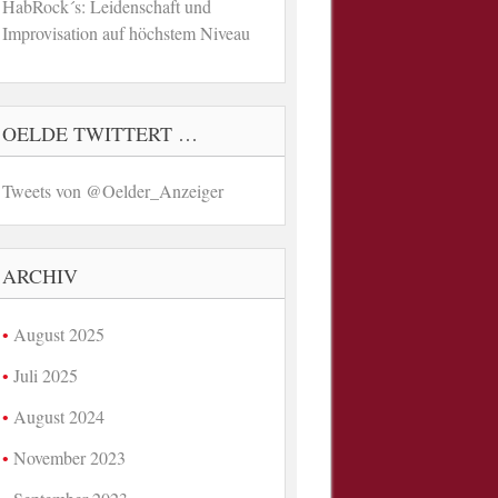
HabRock´s: Leidenschaft und
Improvisation auf höchstem Niveau
OELDE TWITTERT …
Tweets von @Oelder_Anzeiger
ARCHIV
August 2025
Juli 2025
August 2024
November 2023