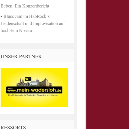
Beben: Ein Konzertbericht
Blues Jam im HabRock´s:
Leidenschaft und Improvisation auf
höchstem Niveau
UNSER PARTNER
RESSORTS