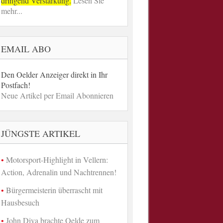
dringend Verstärkung.
Lesen Sie
mehr...
EMAIL ABO
Den Oelder Anzeiger direkt in Ihr
Postfach!
Neue Artikel per Email Abonnieren
JÜNGSTE ARTIKEL
Motorsport-Highlight in Vellern:
Action, Adrenalin und Nachtrennen!
Bürgermeisterin überrascht mit
Hausbesuch
John Diva brachte Oelde zum