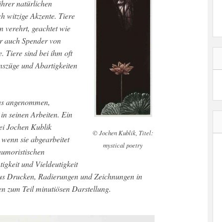
ihrer natürlichen
 witzige Akzente. Tiere
n verehrt, geachtet wie
er auch Spender von
 Tiere sind bei ihm oft
szüge und Abartigkeiten
mas angenommen,
 in seinen Arbeiten. Ein
ei Jochen Kublik
© Jochen Kublik, Titel:
wenn sie abgearbeitet
mystical poetry
 humoristischen
tigkeit und Vieldeutigkeit
 aus Drucken, Radierungen und Zeichnungen in
en zum Teil minutiösen Darstellung.