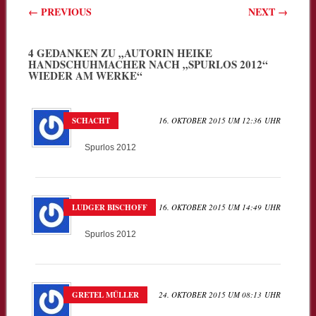
Beitragsnavigation
←
PREVIOUS
NEXT
→
4 GEDANKEN ZU „
AUTORIN HEIKE
HANDSCHUHMACHER NACH „SPURLOS 2012“
WIEDER AM WERKE
“
SCHACHT
16. OKTOBER 2015 UM 12:36 UHR
Spurlos 2012
LUDGER BISCHOFF
16. OKTOBER 2015 UM 14:49 UHR
Spurlos 2012
GRETEL MÜLLER
24. OKTOBER 2015 UM 08:13 UHR