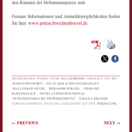
den Räumen der Hebammenpraxis statt.
Genaue Informationen und Anmeldemöglichkeiten finden
Sie hier:
www.petraschwichtenhoevel.de
DIESER BEITRAG WURDE UNTER
ALLGEMEINES
ABGELEGT UND MIT
BABYSCHWIMMEN
,
FIT IN DER SCHWANGERSCHAFT
,
HALLENBAD OELDE
,
HEBAMMENPRAXIS
,
INDISCHE
BABYMASSAGE
,
PETRA SCHWICHTENHÖVEL
,
SENSOMOTORISCHE FRÜHERZIEHUNG
,
THALEA KRAMER
VERSCHLAGWORTET. SETZE EIN LESEZEICHEN AUF DEN
PERMALINK
.
Beitragsnavigation
←
PREVIOUS
NEXT
→