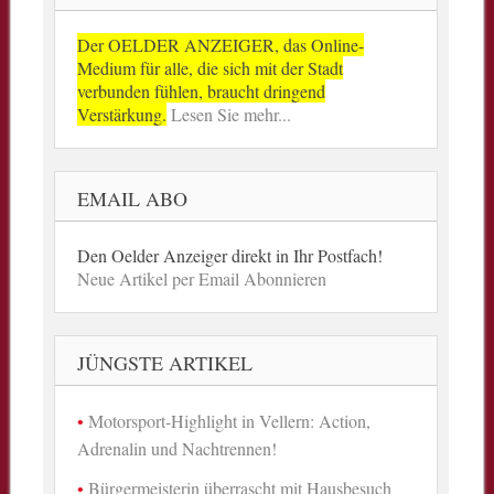
Der OELDER ANZEIGER, das Online-
Medium für alle, die sich mit der Stadt
verbunden fühlen, braucht dringend
Verstärkung.
Lesen Sie mehr...
EMAIL ABO
Den Oelder Anzeiger direkt in Ihr Postfach!
Neue Artikel per Email Abonnieren
JÜNGSTE ARTIKEL
Motorsport-Highlight in Vellern: Action,
Adrenalin und Nachtrennen!
Bürgermeisterin überrascht mit Hausbesuch