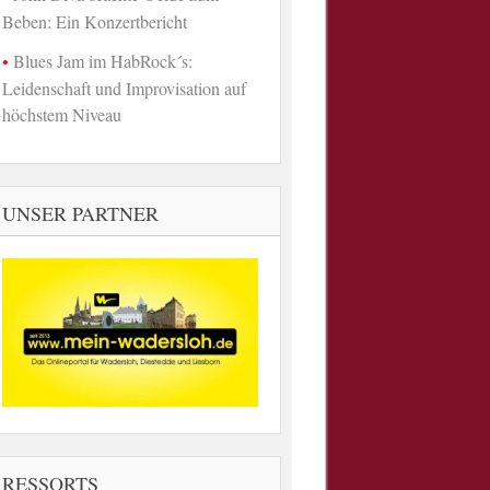
Beben: Ein Konzertbericht
Blues Jam im HabRock´s:
Leidenschaft und Improvisation auf
höchstem Niveau
UNSER PARTNER
RESSORTS