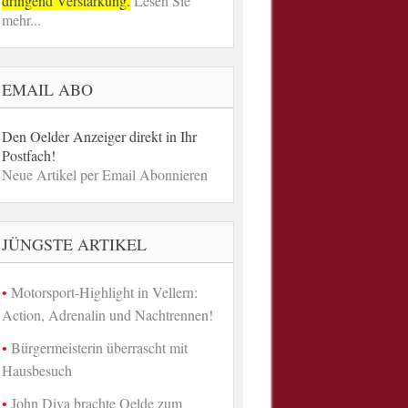
dringend Verstärkung.
Lesen Sie
mehr...
EMAIL ABO
Den Oelder Anzeiger direkt in Ihr
Postfach!
Neue Artikel per Email Abonnieren
JÜNGSTE ARTIKEL
Motorsport-Highlight in Vellern:
Action, Adrenalin und Nachtrennen!
Bürgermeisterin überrascht mit
Hausbesuch
John Diva brachte Oelde zum