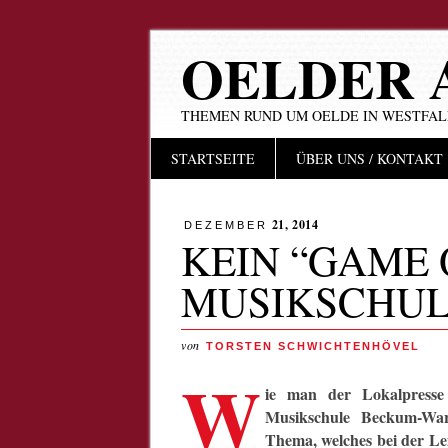
OELDER 
THEMEN RUND UM OELDE IN WESTFA
Hauptmenü
Zum
STARTSEITE
ÜBER UNS / KONTAKT
Inhalt
springen
21, 2014
DEZEMBER
KEIN “GAME 
MUSIKSCHU
von
TORSTEN SCHWICHTENHÖVEL
W
ie man der Lokalpresse
Musikschule Beckum-War
Thema, welches bei der L