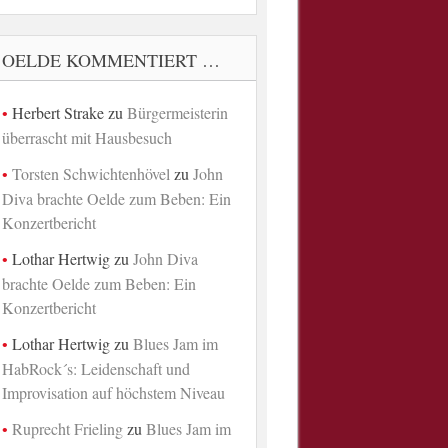
OELDE KOMMENTIERT …
Herbert Strake
zu
Bürgermeisterin
überrascht mit Hausbesuch
Torsten Schwichtenhövel
zu
John
Diva brachte Oelde zum Beben: Ein
Konzertbericht
Lothar Hertwig
zu
John Diva
brachte Oelde zum Beben: Ein
Konzertbericht
Lothar Hertwig
zu
Blues Jam im
HabRock´s: Leidenschaft und
Improvisation auf höchstem Niveau
Ruprecht Frieling
zu
Blues Jam im