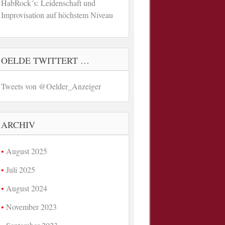
HabRock´s: Leidenschaft und
Improvisation auf höchstem Niveau
OELDE TWITTERT …
Tweets von @Oelder_Anzeiger
ARCHIV
August 2025
Juli 2025
August 2024
November 2023