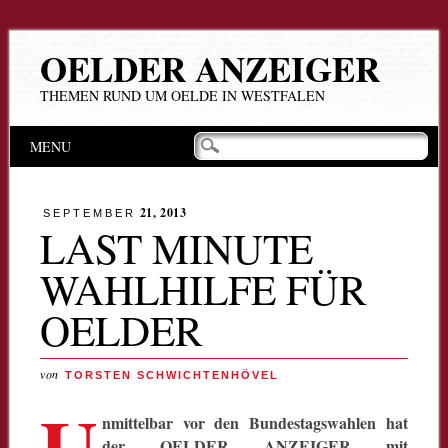
OELDER ANZEIGER
THEMEN RUND UM OELDE IN WESTFALEN
Hauptmenü
Zum
MENU
Inhalt
springen
21, 2013
SEPTEMBER
LAST MINUTE
WAHLHILFE FÜR
OELDER
von
TORSTEN SCHWICHTENHÖVEL
U
nmittelbar vor den Bundestagswahlen hat
der OELDER ANZEIGER mit