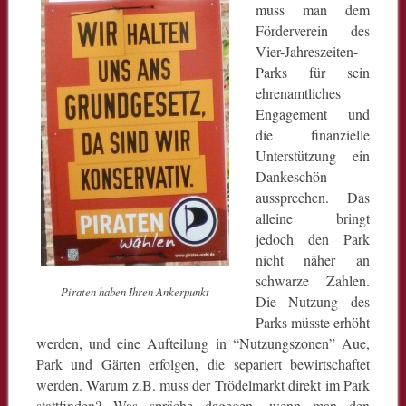
muss man dem
Förderverein des
Vier-Jahreszeiten-
Parks für sein
ehrenamtliches
Engagement und
die finanzielle
Unterstützung ein
Dankeschön
aussprechen. Das
alleine bringt
jedoch den Park
nicht näher an
schwarze Zahlen.
Piraten haben Ihren Ankerpunkt
Die Nutzung des
Parks müsste erhöht
werden, und eine Aufteilung in “Nutzungszonen” Aue,
Park und Gärten erfolgen, die separiert bewirtschaftet
werden. Warum z.B. muss der Trödelmarkt direkt im Park
stattfinden? Was spräche dagegen, wenn man den