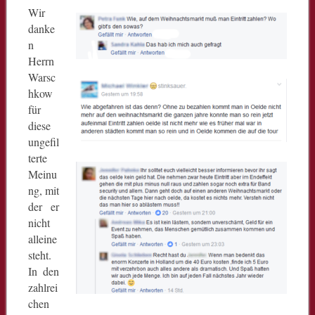
Wir
danke
n
Herrn
Warsc
hkow
für
diese
ungefil
terte
Meinu
ng, mit
der er
nicht
alleine
steht.
In den
zahlrei
chen