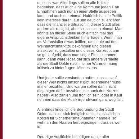
umsonst war. Allerdings sollten alle Kritiker
bedenken, dass auch eine Kommune jeden € an
Einnahmen auch nur an einer Stelle ausgeben
kann und auch nur einmal. Natürlich hat die Politik
kein Interesse daran laut und deutlich zu erklären,
dass die finanzielle Situation in dieser Stadt alles
andere als rosig ist, aber so ist es nun einmal. Man
könnte an dieser Stelle auch einfach mal das
eigene Anspruchsdenken hinterfragen. Wenn man
als Veranstalter etwas initiiert, um Leute auf den
Weihnachtsmarkt zu bekommen und diesen
attraktiver zu gestalten und dieses Konzept dann
so gut aufgeht, dass man sogar Eintritt nehmen
kann, dann wäre jeder, der sich anders verhielte
als die Stadt Oelde nach meiner Wahrnehmung
kritisch zu hinterfragen. Mindestens.
Und jeder sollte verstanden haben, dass es auf
dieser Welt nichts umsonst gibt. Irgendeiner muss
immer bezahlen. Und warum sollen dann nicht
diejenigen dafür bezahlen, die auch den Nutzen
haben? Also zahlen und fröhlich sein, oder in Kauf
nehmen dass die Musik irgendwann ganz weg fällt.
Allerdings finde ich die Begründung der Stadt
Oelde, dass es sich lediglich um die zusätzlichen
Kosten für Sicherheitsmaßnahmen handele, so
wehr an den Haaren herbeigezogen, dass es weh
tut.
Derartige Ausflüchte beleidigen unser aller