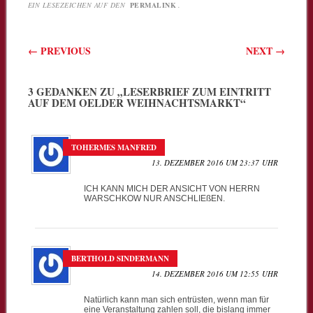
EIN LESEZEICHEN AUF DEN
PERMALINK
.
Beitragsnavigation
←
PREVIOUS
NEXT
→
3 GEDANKEN ZU „
LESERBRIEF ZUM EINTRITT
AUF DEM OELDER WEIHNACHTSMARKT
“
TOHERMES MANFRED
13. DEZEMBER 2016 UM 23:37 UHR
ICH KANN MICH DER ANSICHT VON HERRN
WARSCHKOW NUR ANSCHLIEßEN.
BERTHOLD SINDERMANN
14. DEZEMBER 2016 UM 12:55 UHR
Natürlich kann man sich entrüsten, wenn man für
eine Veranstaltung zahlen soll, die bislang immer