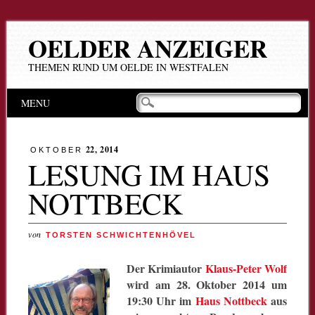
OELDER ANZEIGER
THEMEN RUND UM OELDE IN WESTFALEN
Hauptmenü
Zum
MENU
Inhalt
springen
22, 2014
OKTOBER
LESUNG IM HAUS
NOTTBECK
von
TORSTEN SCHWICHTENHÖVEL
Der Krimiautor
Klaus-Peter Wolf
wird am 28. Oktober 2014 um
19:30 Uhr im
Haus Nottbeck
aus