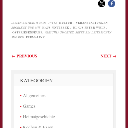
DIESER BEITRAG WURDE UNTER
KULTUR
,
VERANSTALTUNGEN
ABGELEGT UND MIT
HAUS NOTTBECK
,
KLAUS-PETER WOLF
,
OSTFRIESENFEUER
VERSCHLAGWORTET. SETZE EIN LESEZEICHEN
AUF DEN
PERMALINK
.
Beitragsnavigation
←
PREVIOUS
NEXT
→
KATEGORIEN
Allgemeines
Games
Heimatgeschichte
Kochen & Essen