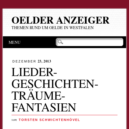
OELDER ANZEIGER
THEMEN RUND UM OELDE IN WESTFALEN
Hauptmenü
Zum
MENU
Inhalt
springen
23, 2013
DEZEMBER
LIEDER-
GESCHICHTEN-
TRÄUME-
FANTASIEN
von
TORSTEN SCHWICHTENHÖVEL