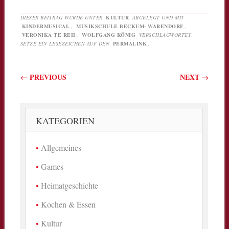
DIESER BEITRAG WURDE UNTER
KULTUR
ABGELEGT UND MIT
KINDERMUSICAL
,
MUSIKSCHULE BECKUM- WARENDORF
,
VERONIKA TE REH
,
WOLFGANG KÖNIG
VERSCHLAGWORTET.
SETZE EIN LESEZEICHEN AUF DEN
PERMALINK
.
Beitragsnavigation
←
PREVIOUS
NEXT
→
KATEGORIEN
Allgemeines
Games
Heimatgeschichte
Kochen & Essen
Kultur