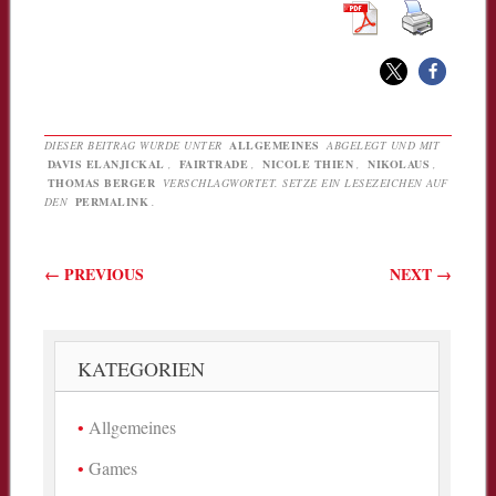
DIESER BEITRAG WURDE UNTER
ALLGEMEINES
ABGELEGT UND MIT
DAVIS ELANJICKAL
,
FAIRTRADE
,
NICOLE THIEN
,
NIKOLAUS
,
THOMAS BERGER
VERSCHLAGWORTET. SETZE EIN LESEZEICHEN AUF
DEN
PERMALINK
.
Beitragsnavigation
←
PREVIOUS
NEXT
→
KATEGORIEN
Allgemeines
Games