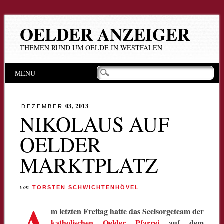
OELDER ANZEIGER
THEMEN RUND UM OELDE IN WESTFALEN
Hauptmenü
Zum
MENU
Inhalt
springen
03, 2013
DEZEMBER
NIKOLAUS AUF
OELDER
MARKTPLATZ
von
TORSTEN SCHWICHTENHÖVEL
A
m letzten Freitag hatte das Seelsorgeteam der
katholischen Oelder Pfarrei
auf dem