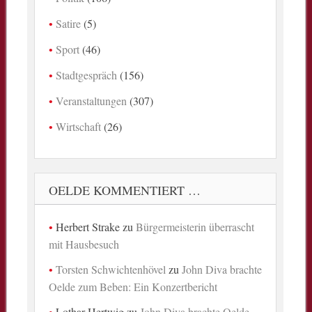
Satire
(5)
Sport
(46)
Stadtgespräch
(156)
Veranstaltungen
(307)
Wirtschaft
(26)
OELDE KOMMENTIERT …
Herbert Strake
zu
Bürgermeisterin überrascht
mit Hausbesuch
Torsten Schwichtenhövel
zu
John Diva brachte
Oelde zum Beben: Ein Konzertbericht
Lothar Hertwig
zu
John Diva brachte Oelde