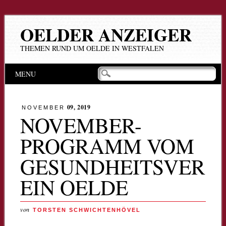
OELDER ANZEIGER
THEMEN RUND UM OELDE IN WESTFALEN
Hauptmenü
Zum
MENU
Inhalt
springen
09, 2019
NOVEMBER
NOVEMBER-
PROGRAMM VOM
GESUNDHEITSVER
EIN OELDE
von
TORSTEN SCHWICHTENHÖVEL