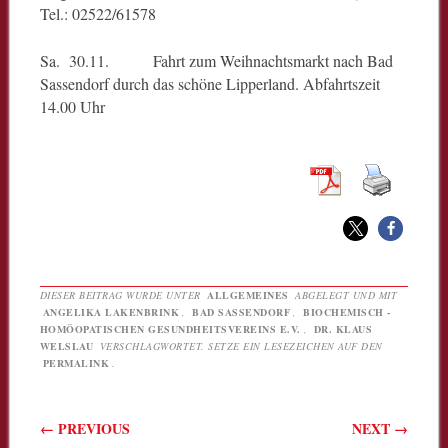
Tel.: 02522/61578
Sa. 30.11. Fahrt zum Weihnachtsmarkt nach Bad
Sassendorf durch das schöne Lipperland. Abfahrtszeit
14.00 Uhr
DIESER BEITRAG WURDE UNTER
ALLGEMEINES
ABGELEGT UND MIT
ANGELIKA LAKENBRINK
,
BAD SASSENDORF
,
BIOCHEMISCH -
HOMÖOPATISCHEN GESUNDHEITSVEREINS E.V.
,
DR. KLAUS
WELSLAU
VERSCHLAGWORTET. SETZE EIN LESEZEICHEN AUF DEN
PERMALINK
.
Beitragsnavigation
←
PREVIOUS
NEXT
→