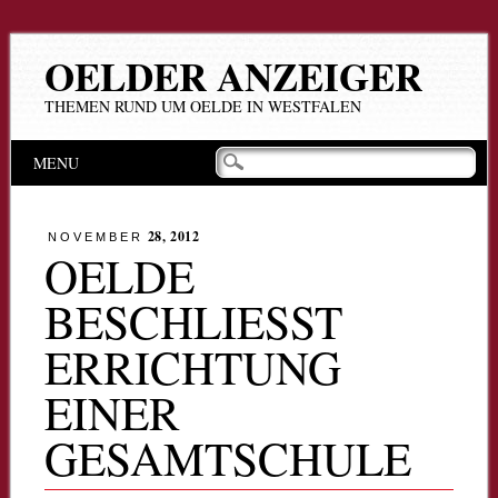
OELDER ANZEIGER
THEMEN RUND UM OELDE IN WESTFALEN
Hauptmenü
Zum
MENU
Inhalt
springen
28, 2012
NOVEMBER
OELDE
BESCHLIESST E
RRICHTUNG E
INER G
ESAMTSCHULE