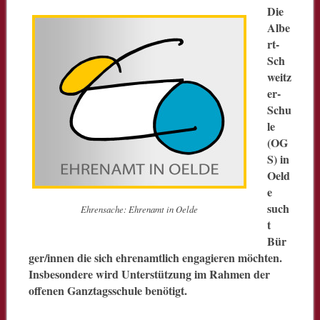
Die
Albe
rt-
Sch
weitz
er-
Schu
le
(OG
S) in
Oeld
e
such
Ehrensache: Ehrenamt in Oelde
t
Bür
ger/innen die sich ehrenamtlich engagieren möchten.
Insbesondere wird Unterstützung im Rahmen der
offenen Ganztagsschule benötigt.