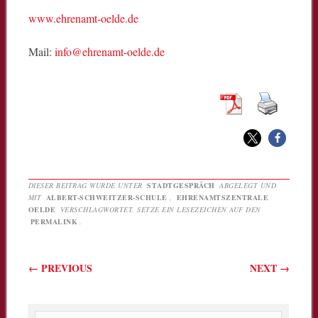
www.ehrenamt-oelde.de
Mail:
info@ehrenamt-oelde.de
DIESER BEITRAG WURDE UNTER
STADTGESPRÄCH
ABGELEGT UND
MIT
ALBERT-SCHWEITZER-SCHULE
,
EHRENAMTSZENTRALE
OELDE
VERSCHLAGWORTET. SETZE EIN LESEZEICHEN AUF DEN
PERMALINK
.
Beitragsnavigation
←
PREVIOUS
NEXT
→