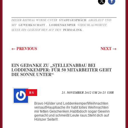
DIESER BEITRAG WURDE UNTER
STADTGESPRÄCH
ABGELEGT UND
MIT
GEWERKSCHAFT
,
LODDENKEMPER
VERSCHLAGWORTET.
SETZE EIN LESEZEICHEN AUF DEN
PERMALINK
.
Beitragsnavigation
←
PREVIOUS
NEXT
→
EIN GEDANKE ZU „
STELLENABBAU BEI
LODDENKEMPER: FÜR 50 MITARBEITER GEHT
DIE SONNE UNTER
“
B S
21. NOVEMBER 2012 UM 20:21 UHR
Bravo Hülster und Loddenkemper!Weihnachten
versaut!Hauptsache ihr habt tolles Weihnachten
mir fetten Geschenken.Habtbdoch sogar Gewinn
gemacht und schmeißt Leute raus.Steht dich auf
Hülszer Seite!!!