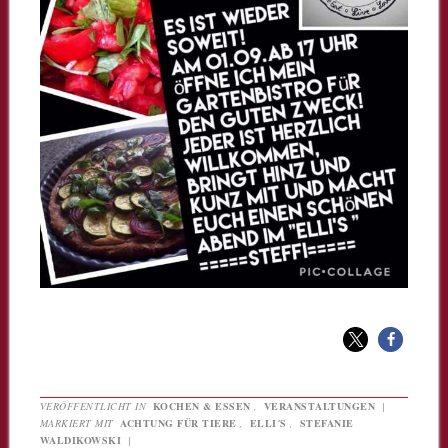
VERÖFFENTLICHT IN
KOCHEN & ESSEN
,
VERANSTALTUNGEN
|
MARKIERT MIT
ACHTUNG FÜR TIERE
,
ELLI´S
,
STEFANIE
WALDIKOWSKI
|