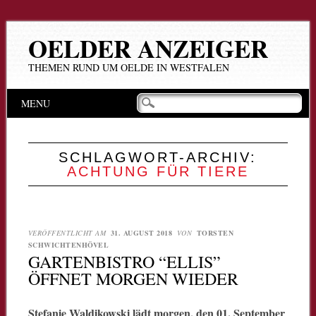
OELDER ANZEIGER
THEMEN RUND UM OELDE IN WESTFALEN
Hauptmenü
Zum
MENU
Inhalt
springen
SCHLAGWORT-ARCHIV:
ACHTUNG FÜR TIERE
VERÖFFENTLICHT AM
31. AUGUST 2018
VON
TORSTEN
SCHWICHTENHÖVEL
GARTENBISTRO “ELLIS”
ÖFFNET MORGEN WIEDER
Stefanie Waldikowski lädt morgen, den 01. September