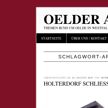
OELDER 
THEMEN RUND UM OELDE IN WESTFA
Hauptmenü
Zum
STARTSEITE
ÜBER UNS / KONTAKT
Inhalt
springen
SCHLAGWORT-A
VERÖFFENTLICHT AM
24. AUGUST 2015
VON
RUPR
HOLTERDORF SCHLIESST