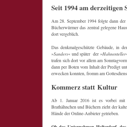
Seit 1994 am derzeitigen 
Am 28. September 1994 folgte dann der n
Bücherwürmer das zentral gelegene Haus
dort vergeblich.
Das denkmalgeschützte Gebäude, in dem
»
Sanders
« und später der »
Hahnenteller
trafen sich dort vor allem am Sonntagvor
dann per Boten vom Inhalt der Predigt un
erwecken konnten, fromm am Gottesdiens
Kommerz statt Kultur
Ab 1. Januar 2016 ist es vorbei mit 
Brathähnchen und Büchern zieht der kal
Hände der Online-Anbieter getrieben.
Ob das Unternehmen Holterdorf, das 