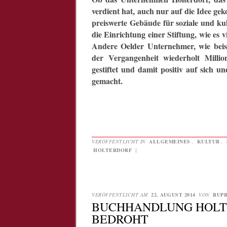
verdient hat, auch nur auf die Idee g
preiswerte Gebäude für soziale und ku
die Einrichtung einer Stiftung, wie es
Andere Oelder Unternehmer, wie beisp
der Vergangenheit wiederholt Millio
gestiftet und damit positiv auf sich
gemacht.
VERÖFFENTLICHT IN
ALLGEMEINES
,
KULTUR
,
HOLTERDORF
|
VERÖFFENTLICHT AM
22. AUGUST 2014
VON
RUPR
BUCHHANDLUNG HOLTE
EDROHT