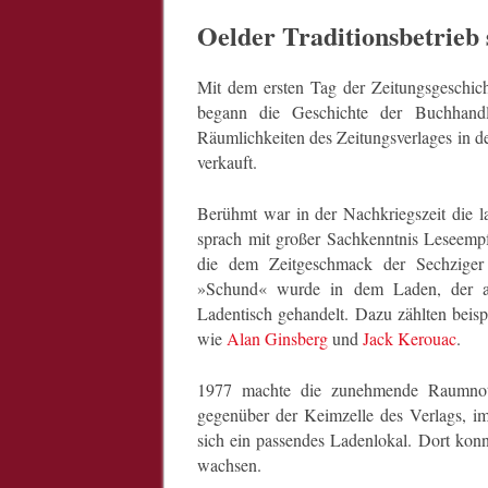
Oelder Traditionsbetrieb 
Mit dem ersten Tag der Zeitungsgeschi
begann die Geschichte der Buchhan
Räumlichkeiten des Zeitungsverlages in d
verkauft.
Berühmt war in der Nachkriegszeit die l
sprach mit großer Sachkenntnis Leseempf
die dem Zeitgeschmack der Sechziger 
»Schund« wurde in dem Laden, der auc
Ladentisch gehandelt. Dazu zählten beis
wie
Alan Ginsberg
und
Jack Kerouac
.
1977 machte die zunehmende Raumnot
gegenüber der Keimzelle des Verlags, 
sich ein passendes Ladenlokal. Dort konn
wachsen.