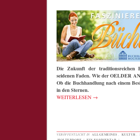
Die Zukunft der traditionsreiche
seidenen Faden. Wie der OELDER ANZ
Ob die Buchhandlung nach einem Besit
in den Sternen.
WEITERLESEN
→
VERÖFFENTLICHT IN
ALLGEMEINES
,
KULTUR
,
HOLTERDORF
|
EIN KOMMENTAR
|