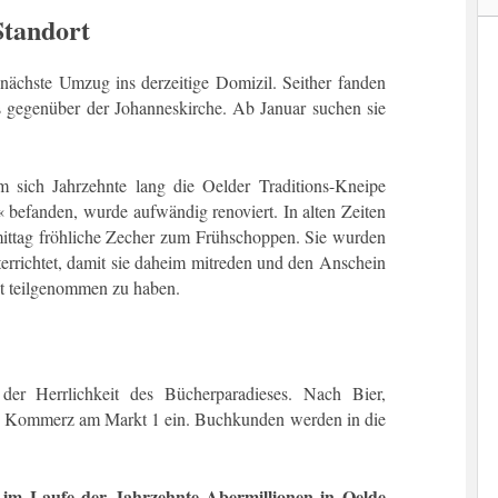
Standort
ächste Umzug ins derzeitige Domizil. Seither fanden
 gegenüber der Johanneskirche. Ab Januar suchen sie
 sich Jahrzehnte lang die Oelder Traditions-Kneipe
« befanden, wurde aufwändig renoviert. In alten Zeiten
mittag fröhliche Zecher zum Frühschoppen. Sie wurden
terrichtet, damit sie daheim mitreden und den Anschein
t teilgenommen zu haben.
der Herrlichkeit des Bücherparadieses. Nach Bier,
te Kommerz am Markt 1 ein. Buchkunden werden in die
im Laufe der Jahrzehnte Abermillionen in Oelde