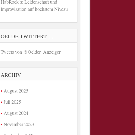
HabRock´s: Leidenschaft und
Improvisation auf höchstem Niveau
OELDE TWITTERT …
Tweets von @Oelder_Anzeiger
ARCHIV
August 2025
Juli 2025
August 2024
November 2023