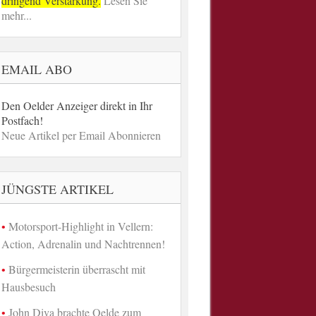
dringend Verstärkung.
Lesen Sie
mehr...
EMAIL ABO
Den Oelder Anzeiger direkt in Ihr
Postfach!
Neue Artikel per Email Abonnieren
JÜNGSTE ARTIKEL
Motorsport-Highlight in Vellern:
Action, Adrenalin und Nachtrennen!
Bürgermeisterin überrascht mit
Hausbesuch
John Diva brachte Oelde zum