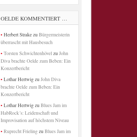
OELDE KOMMENTIERT …
Herbert Strake
zu
Bürgermeisterin
überrascht mit Hausbesuch
Torsten Schwichtenhövel
zu
John
Diva brachte Oelde zum Beben: Ein
Konzertbericht
Lothar Hertwig
zu
John Diva
brachte Oelde zum Beben: Ein
Konzertbericht
Lothar Hertwig
zu
Blues Jam im
HabRock´s: Leidenschaft und
Improvisation auf höchstem Niveau
Ruprecht Frieling
zu
Blues Jam im