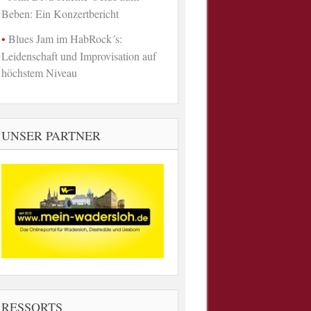
Beben: Ein Konzertbericht
Blues Jam im HabRock´s:
Leidenschaft und Improvisation auf
höchstem Niveau
UNSER PARTNER
RESSORTS