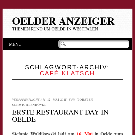
OELDER ANZEIGER
THEMEN RUND UM OELDE IN WESTFALEN
Hauptmenü
Zum
MENU
Inhalt
springen
SCHLAGWORT-ARCHIV:
CAFÉ KLATSCH
VERÖFFENTLICHT AM
12. MAI 2015
VON
TORSTEN
SCHWICHTENHÖVEL
ERSTE RESTAURANT-DAY IN
OELDE
Stefanie Waldikowski lädt am
16. Mai
in Oelde zum