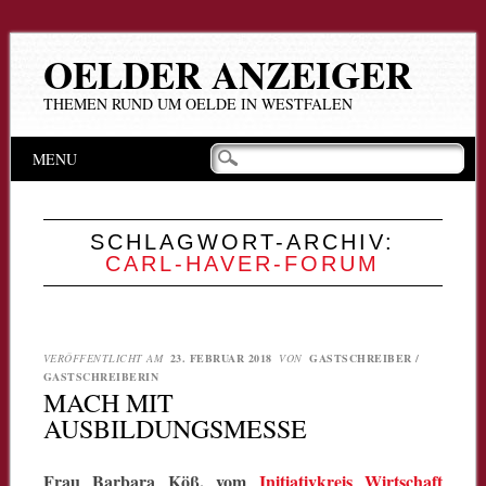
OELDER ANZEIGER
THEMEN RUND UM OELDE IN WESTFALEN
Hauptmenü
Zum
MENU
Inhalt
springen
SCHLAGWORT-ARCHIV:
CARL-HAVER-FORUM
VERÖFFENTLICHT AM
23. FEBRUAR 2018
VON
GASTSCHREIBER /
GASTSCHREIBERIN
MACH MIT
AUSBILDUNGSMESSE
Frau Barbara Köß, vom
Initiativkreis Wirtschaft