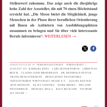
Stellenwert zukomme. Das zeige auch die diesjährige
hohe Zahl der Aussteller, die mit 70 einen Höchststand
erreicht hat. „Die Messe bietet die Möglichkeit, junge
Menschen in der Phase ihrer beruflichen Orientierung
mit Ihnen als Anbietern von Ausbildungsplätzen
zusammen zu bringen und Sie über viele interessante
Berufe informieren“.
WEITERLESEN
→
VERÖFFENTLICHT IN
VERANSTALTUNGEN
,
WIRTSCHAFT
|
MARKIERT MIT
BARBARA KÖSS
,
CARL-HAVER-FORUM
,
CHRISTIAN
REICH
,
CLAUDIA EINK-BROERMANN
,
DR. REINHOLD FESTGE
,
FRANK HENGSTERMANN
,
HEINZ-JOSEF WESTBOMKE
,
INITIATIVKREIS WIRTSCHAFT OELDE E.V.
,
JASCHA KOLTER
,
JENS REIMANN
,
KLAUS LIEDTKE
,
MARK BROKS
,
MELANIE
WESTERBECK
,
MICHAEL DILLA
,
RALF BECKAMP
,
TECHNIK
AUS OELDE
|