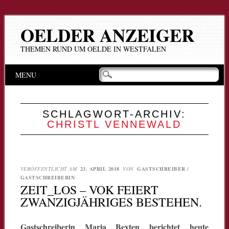
OELDER ANZEIGER
THEMEN RUND UM OELDE IN WESTFALEN
Hauptmenü
Zum
MENU
Inhalt
springen
SCHLAGWORT-ARCHIV:
CHRISTL VENNEWALD
VERÖFFENTLICHT AM
23. APRIL 2018
VON
GASTSCHREIBER /
GASTSCHREIBERIN
ZEIT_LOS – VOK FEIERT
ZWANZIGJÄHRIGES BESTEHEN.
Gastschreiberin Maria Bexten berichtet heute