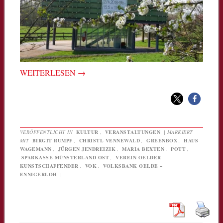
WEITERLESEN
→
VERÖFFENTLICHT IN
KULTUR
,
VERANSTALTUNGEN
|
MARKIERT
MIT
BIRGIT RUMPF
,
CHRISTL VENNEWALD
,
GREENBOX
,
HAUS
WAGEMANN
,
JÜRGEN JENDREIZIK
,
MARIA BEXTEN
,
POTT
,
SPARKASSE MÜNSTERLAND OST
,
VEREIN OELDER
KUNSTSCHAFFENDER
,
VOK
,
VOLKSBANK OELDE –
ENNIGERLOH
|