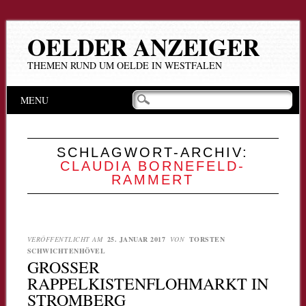
OELDER ANZEIGER
THEMEN RUND UM OELDE IN WESTFALEN
Hauptmenü
Zum
MENU
Inhalt
springen
SCHLAGWORT-ARCHIV:
CLAUDIA BORNEFELD-
RAMMERT
VERÖFFENTLICHT AM
25. JANUAR 2017
VON
TORSTEN
SCHWICHTENHÖVEL
GROSSER R
APPELKISTENFLOHMARKT IN S
TROMBERG