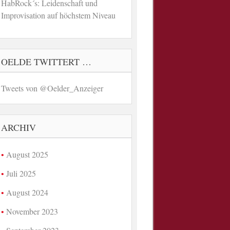
HabRock´s: Leidenschaft und
Improvisation auf höchstem Niveau
OELDE TWITTERT …
Tweets von @Oelder_Anzeiger
ARCHIV
August 2025
Juli 2025
August 2024
November 2023