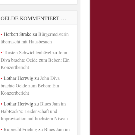
OELDE KOMMENTIERT …
Herbert Strake
zu
Bürgermeisterin
überrascht mit Hausbesuch
Torsten Schwichtenhövel
zu
John
Diva brachte Oelde zum Beben: Ein
Konzertbericht
Lothar Hertwig
zu
John Diva
brachte Oelde zum Beben: Ein
Konzertbericht
Lothar Hertwig
zu
Blues Jam im
HabRock´s: Leidenschaft und
Improvisation auf höchstem Niveau
Ruprecht Frieling
zu
Blues Jam im