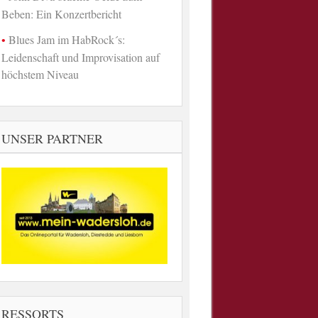
Beben: Ein Konzertbericht
Blues Jam im HabRock´s:
Leidenschaft und Improvisation auf
höchstem Niveau
UNSER PARTNER
RESSORTS