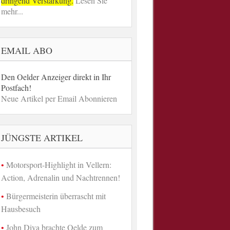
dringend Verstärkung.
Lesen Sie
mehr...
EMAIL ABO
Den Oelder Anzeiger direkt in Ihr
Postfach!
Neue Artikel per Email Abonnieren
JÜNGSTE ARTIKEL
Motorsport-Highlight in Vellern:
Action, Adrenalin und Nachtrennen!
Bürgermeisterin überrascht mit
Hausbesuch
John Diva brachte Oelde zum