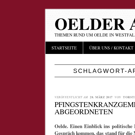
OELDER 
THEMEN RUND UM OELDE IN WESTFA
Hauptmenü
Zum
STARTSEITE
ÜBER UNS / KONTAKT
Inhalt
springen
SCHLAGWORT-A
VERÖFFENTLICHT AM
28. MÄRZ 2017
VON
TORST
PFINGSTENKRANZGEM
ABGEORDNETEN
Oelde. Einen Einblick ins politische
Gespräch kommen, das stand für die 