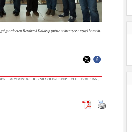
agabgeordneten Bernhard Daldrup (mitte schwarzer Anzug) besucht.
GEN
|
MARKIERT MIT
BERNHARD DALDRUP
,
CLUB FROHSINN
,