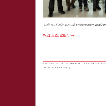
Viele Mitglieder des Club Frohsinn haben Bundest
WEITERLESEN
→
VERÖFFENTLICHT IN
POLITIK
,
VERANSTALTUN
PFINGSTENKRANZ
|