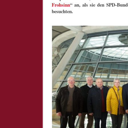
Frohsinn
“ an, als sie den SPD-Bund
besuchten.