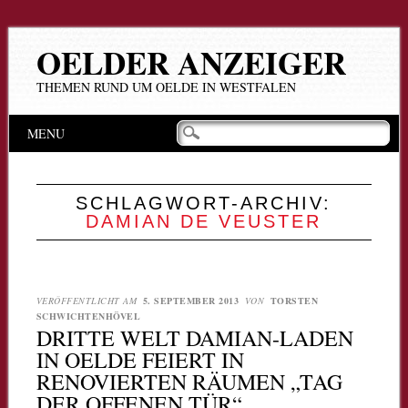
OELDER ANZEIGER
THEMEN RUND UM OELDE IN WESTFALEN
Hauptmenü
Zum
MENU
Inhalt
springen
SCHLAGWORT-ARCHIV:
DAMIAN DE VEUSTER
VERÖFFENTLICHT AM
5. SEPTEMBER 2013
VON
TORSTEN
SCHWICHTENHÖVEL
DRITTE WELT DAMIAN-LADEN
IN OELDE FEIERT IN
RENOVIERTEN RÄUMEN „TAG
DER OFFENEN TÜR“