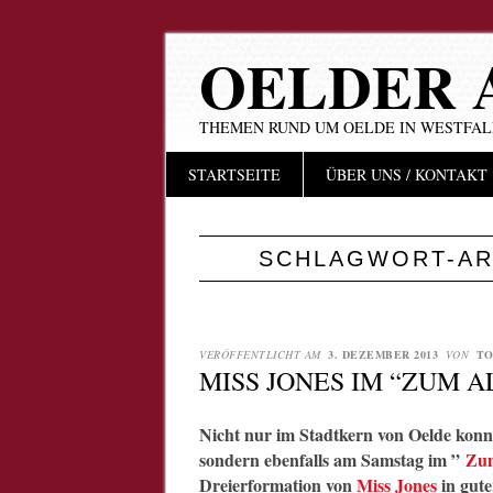
OELDER 
THEMEN RUND UM OELDE IN WESTFA
Hauptmenü
Zum
STARTSEITE
ÜBER UNS / KONTAKT
Inhalt
springen
SCHLAGWORT-AR
VERÖFFENTLICHT AM
3. DEZEMBER 2013
VON
TO
MISS JONES IM “ZUM 
Nicht nur im Stadtkern von Oelde ko
sondern ebenfalls am Samstag im ”
Zum
Dreierformation von
Miss Jones
in gut