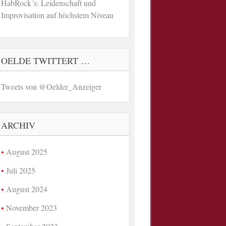
HabRock´s: Leidenschaft und
Improvisation auf höchstem Niveau
OELDE TWITTERT …
Tweets von @Oelder_Anzeiger
ARCHIV
August 2025
Juli 2025
August 2024
November 2023