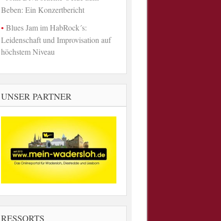
Beben: Ein Konzertbericht
Blues Jam im HabRock´s:
Leidenschaft und Improvisation auf
höchstem Niveau
UNSER PARTNER
RESSORTS