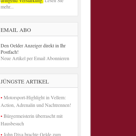
dringend Verstärkung.
Lesen Sie
mehr...
EMAIL ABO
Den Oelder Anzeiger direkt in Ihr
Postfach!
Neue Artikel per Email Abonnieren
JÜNGSTE ARTIKEL
Motorsport-Highlight in Vellern:
Action, Adrenalin und Nachtrennen!
Bürgermeisterin überrascht mit
Hausbesuch
John Diva brachte Oelde zum