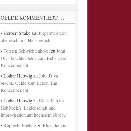
OELDE KOMMENTIERT …
Herbert Strake
zu
Bürgermeisterin
überrascht mit Hausbesuch
Torsten Schwichtenhövel
zu
John
Diva brachte Oelde zum Beben: Ein
Konzertbericht
Lothar Hertwig
zu
John Diva
brachte Oelde zum Beben: Ein
Konzertbericht
Lothar Hertwig
zu
Blues Jam im
HabRock´s: Leidenschaft und
Improvisation auf höchstem Niveau
Ruprecht Frieling
zu
Blues Jam im