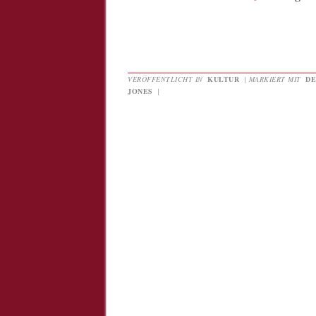
VERÖFFENTLICHT IN
KULTUR
|
MARKIERT MIT
DE
JONES
|