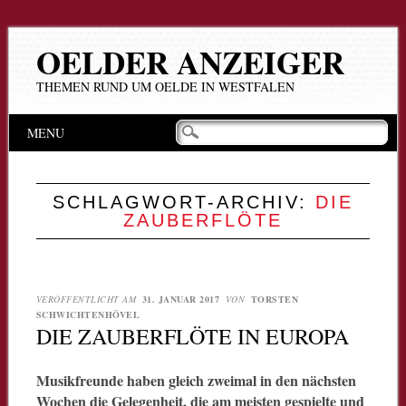
OELDER ANZEIGER
THEMEN RUND UM OELDE IN WESTFALEN
Hauptmenü
Zum
MENU
Inhalt
springen
SCHLAGWORT-ARCHIV:
DIE
ZAUBERFLÖTE
VERÖFFENTLICHT AM
31. JANUAR 2017
VON
TORSTEN
SCHWICHTENHÖVEL
DIE ZAUBERFLÖTE IN EUROPA
Musikfreunde haben gleich zweimal in den nächsten
Wochen die Gelegenheit, die am meisten gespielte und