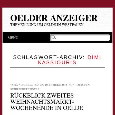
OELDER ANZEIGER
THEMEN RUND UM OELDE IN WESTFALEN
Hauptmenü
Zum
MENU
Inhalt
springen
SCHLAGWORT-ARCHIV:
DIMI
KASSIOURIS
VERÖFFENTLICHT AM
27. DEZEMBER 2016
VON
TORSTEN
SCHWICHTENHÖVEL
RÜCKBLICK ZWEITES
WEIHNACHTSMARKT-
WOCHENENDE IN OELDE