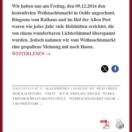
Wir haben uns am Freitag, den 09.12.2016 den
kostenfreien Weihnachtsmarkt in Oelde angeschaut.
Ringsum vom Rathaus und im Hof der Alten Post
waren wie jedes Jahr viele Holzhütten errichtet, die
von einem wunderbaren Lichterhimmel überspannt
wurden. Jedoch nahmen wir vom Weihnachtsmarkt
eine gespaltene Meinung mit nach Hause.
WEITERLESEN
→
VERÖFFENTLICHT IN
ALLGEMEINES
|
MARKIERT MIT
DEAF CHIXX
,
DIMI KASSIOURIS
,
ONLY2
,
R.U.H. FRIELING EMAILE- WERKE
,
THEODOR-HEUSS-HAUPTSCHULE
,
WEIHNACHTSMARKT OELDE
|
2 KOMMENTARE
|