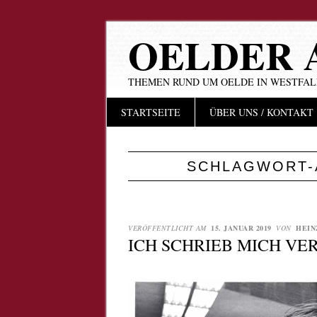
OELDER 
THEMEN RUND UM OELDE IN WESTFA
Hauptmenü
Zum
STARTSEITE
ÜBER UNS / KONTAKT
Inhalt
springen
SCHLAGWORT-
VERÖFFENTLICHT AM
15. JANUAR 2019
VON
HEIN
ICH SCHRIEB MICH VE