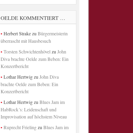
OELDE KOMMENTIERT …
Herbert Strake
zu
Bürgermeisterin
überrascht mit Hausbesuch
Torsten Schwichtenhövel
zu
John
Diva brachte Oelde zum Beben: Ein
Konzertbericht
Lothar Hertwig
zu
John Diva
brachte Oelde zum Beben: Ein
Konzertbericht
Lothar Hertwig
zu
Blues Jam im
HabRock´s: Leidenschaft und
Improvisation auf höchstem Niveau
Ruprecht Frieling
zu
Blues Jam im