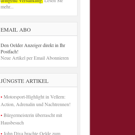
dringend Verstärkung.
Lesen Sie
mehr...
EMAIL ABO
Den Oelder Anzeiger direkt in Ihr
Postfach!
Neue Artikel per Email Abonnieren
JÜNGSTE ARTIKEL
Motorsport-Highlight in Vellern:
Action, Adrenalin und Nachtrennen!
Bürgermeisterin überrascht mit
Hausbesuch
John Diva brachte Oelde zum