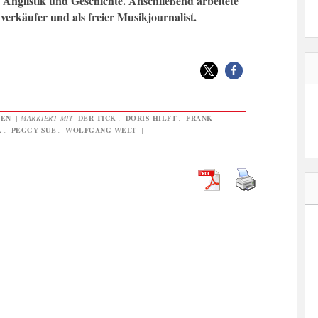
r Anglistik und Geschichte. Anschließend arbeitete
nverkäufer und als freier Musikjournalist.
GEN
|
MARKIERT MIT
DER TICK
,
DORIS HILFT
,
FRANK
K
,
PEGGY SUE
,
WOLFGANG WELT
|