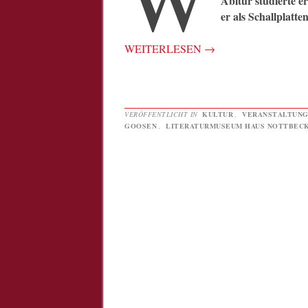
Abitur studierte e
er als Schallplatte
WEITERLESEN
→
VERÖFFENTLICHT IN
KULTUR
,
VERANSTALTUN
GOOSEN
,
LITERATURMUSEUM HAUS NOTTBEC