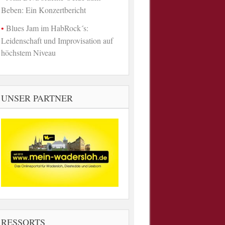
Beben: Ein Konzertbericht
Blues Jam im HabRock´s:
Leidenschaft und Improvisation auf
höchstem Niveau
UNSER PARTNER
RESSORTS