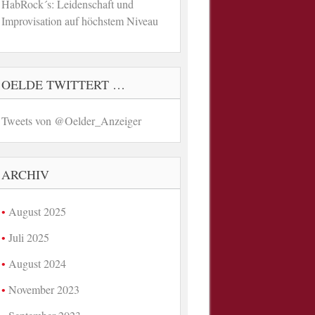
HabRock´s: Leidenschaft und
Improvisation auf höchstem Niveau
OELDE TWITTERT …
Tweets von @Oelder_Anzeiger
ARCHIV
August 2025
Juli 2025
August 2024
November 2023