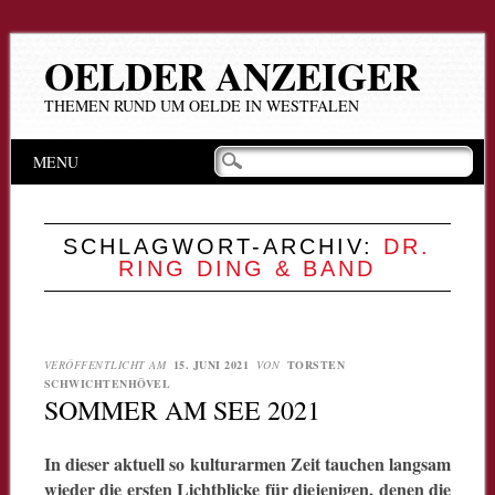
OELDER ANZEIGER
THEMEN RUND UM OELDE IN WESTFALEN
Hauptmenü
Zum
MENU
Inhalt
springen
SCHLAGWORT-ARCHIV:
DR.
RING DING & BAND
VERÖFFENTLICHT AM
15. JUNI 2021
VON
TORSTEN
SCHWICHTENHÖVEL
SOMMER AM SEE 2021
In dieser aktuell so kulturarmen Zeit tauchen langsam
wieder die ersten Lichtblicke für diejenigen, denen die