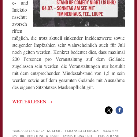
e- und
Infektio
nsschut
zvorsch
riften
möglich, die trotz aktuell sinkender Inzidenzwerte sowie
steigender Impfzahlen sehr wahrscheinlich auch für Juli
noch gelten werden. Konkret bedeutet dies, dass maximal
200 Personen pro Veranstaltung auf dem Gelände
zugelassen sein werden, die Veranstaltungen nur bestuhlt
mit dem entsprechenden Mindestabstand von 1,5 m sein
werden sowie auf dem gesamten Gelände mit Ausnahme
des eigenen Sitzplatzes Maskenpflicht gilt.
WEITERLESEN
→
VERÖFFENTLICHT IN
KULTUR
,
VERANSTALTUNGEN
|
MARKIERT
MIT
DR. RING DING & BAND
,
EMMA ELISABETH
,
FEE. & BAND
,