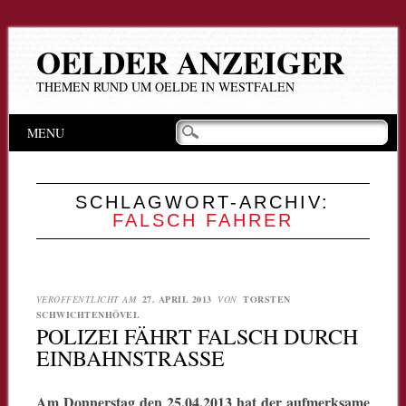
OELDER ANZEIGER
THEMEN RUND UM OELDE IN WESTFALEN
Hauptmenü
Zum
MENU
Inhalt
springen
SCHLAGWORT-ARCHIV:
FALSCH FAHRER
VERÖFFENTLICHT AM
27. APRIL 2013
VON
TORSTEN
SCHWICHTENHÖVEL
POLIZEI FÄHRT FALSCH DURCH
EINBAHNSTRASSE
Am Donnerstag den 25.04.2013 hat der aufmerksame