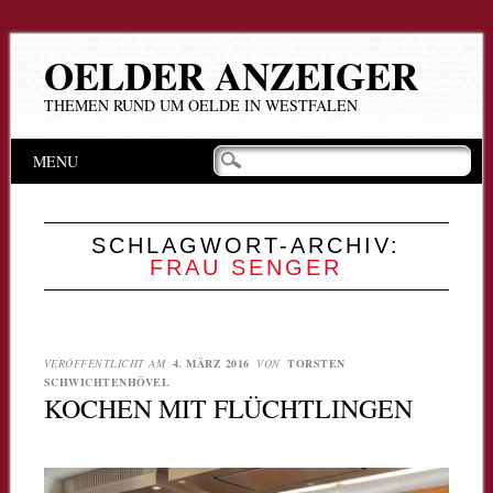
OELDER ANZEIGER
THEMEN RUND UM OELDE IN WESTFALEN
Hauptmenü
Zum
MENU
Inhalt
springen
SCHLAGWORT-ARCHIV:
FRAU SENGER
VERÖFFENTLICHT AM
4. MÄRZ 2016
VON
TORSTEN
SCHWICHTENHÖVEL
KOCHEN MIT FLÜCHTLINGEN