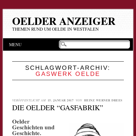
OELDER ANZEIGER
THEMEN RUND UM OELDE IN WESTFALEN
Hauptmenü
Zum
MENU
Inhalt
springen
SCHLAGWORT-ARCHIV:
GASWERK OELDE
VERÖFFENTLICHT AM
15. JANUAR 2017
VON
HEINZ WERNER DREES
DIE OELDER “GASFABRIK”
Oelder
Geschichten und
Geschichte.