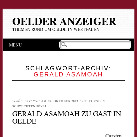
OELDER ANZEIGER
THEMEN RUND UM OELDE IN WESTFALEN
Hauptmenü
Zum
MENU
Inhalt
springen
SCHLAGWORT-ARCHIV:
GERALD ASAMOAH
VERÖFFENTLICHT AM
18. OKTOBER 2013
VON
TORSTEN
SCHWICHTENHÖVEL
GERALD ASAMOAH ZU GAST IN
OELDE
Carsten