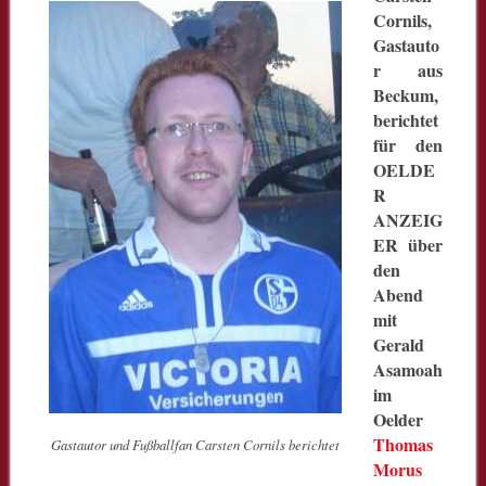
Cornils,
Gastauto
r aus
Beckum,
berichtet
für den
OELDE
R
ANZEIG
ER über
den
Abend
mit
Gerald
Asamoah
im
Oelder
Thomas
Gastautor und Fußballfan Carsten Cornils berichtet
Morus