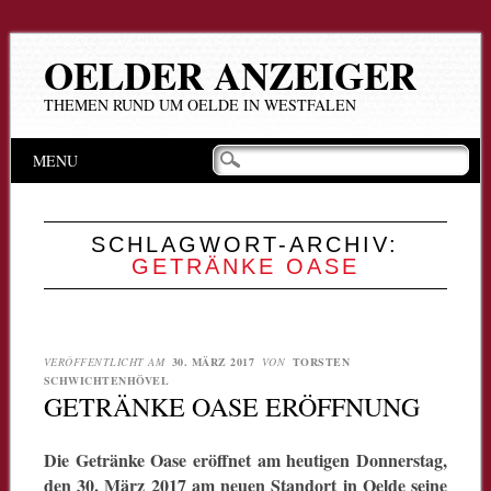
OELDER ANZEIGER
THEMEN RUND UM OELDE IN WESTFALEN
Hauptmenü
Zum
MENU
Inhalt
springen
SCHLAGWORT-ARCHIV:
GETRÄNKE OASE
VERÖFFENTLICHT AM
30. MÄRZ 2017
VON
TORSTEN
SCHWICHTENHÖVEL
GETRÄNKE OASE ERÖFFNUNG
Die Getränke Oase eröffnet am heutigen Donnerstag,
den 30. März 2017 am neuen Standort in Oelde seine