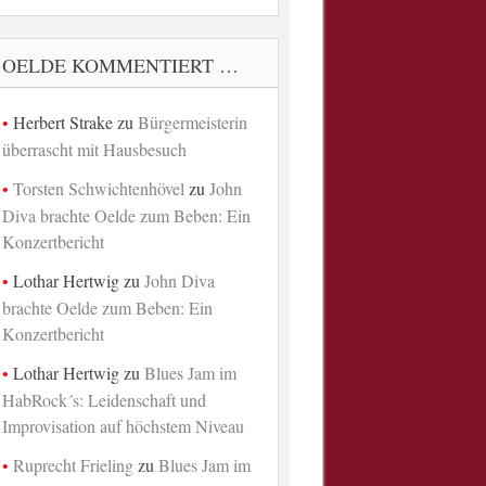
OELDE KOMMENTIERT …
Herbert Strake
zu
Bürgermeisterin
überrascht mit Hausbesuch
Torsten Schwichtenhövel
zu
John
Diva brachte Oelde zum Beben: Ein
Konzertbericht
Lothar Hertwig
zu
John Diva
brachte Oelde zum Beben: Ein
Konzertbericht
Lothar Hertwig
zu
Blues Jam im
HabRock´s: Leidenschaft und
Improvisation auf höchstem Niveau
Ruprecht Frieling
zu
Blues Jam im