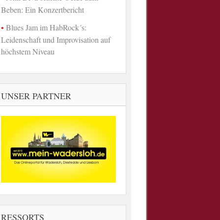
Beben: Ein Konzertbericht
Blues Jam im HabRock´s:
Leidenschaft und Improvisation auf
höchstem Niveau
UNSER PARTNER
RESSORTS