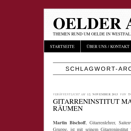
OELDER 
THEMEN RUND UM OELDE IN WESTFA
Hauptmenü
Zum
STARTSEITE
ÜBER UNS / KONTAKT
Inhalt
springen
SCHLAGWORT-AR
VERÖFFENTLICHT AM
12. NOVEMBER 2013
VON
T
GITARRENINSTITUT MA
RÄUMEN
Martin Bischoff
, Gitarrenlehrer, Sait
Gruppe, ist mit seinem Gitarreninstit