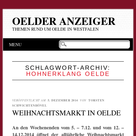
OELDER ANZEIGER
THEMEN RUND UM OELDE IN WESTFALEN
Hauptmenü
Zum
MENU
Inhalt
springen
SCHLAGWORT-ARCHIV:
HOHNERKLANG OELDE
VERÖFFENTLICHT AM
5. DEZEMBER 2014
VON
TORSTEN
SCHWICHTENHÖVEL
WEIHNACHTSMARKT IN OELDE
An den Wochenenden vom 5. – 7.12. und vom 12. –
14.12.2014 öffnet der alljährliche Weihnachtsmarkt