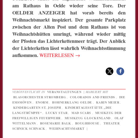
am Rathaus in Oelde wieder seine Tore. Der
OELDER ANZEIGER hat vorab bereits den
Weihnachtsmarkt inspiziert. Der gesamte Parkplatz
zwischen der Alten Post und dem Rathaus ist von
Weihnachtshütten umringt, während wieder mittig
der Pfosten das Lichterkettenmeer trägt. Der Anblick
der Lichterketten lässt wahrlich Weihnachtsstimmung
aufkommen.
WEITERLESEN
→
VERÖFFENTLICHT IN
VERANSTALTUNGEN
|
MARKIERT MIT
BLASORCHESTER STROMBERG
,
COLORADOS AND FRIENDS
,
DIE
EMSMÖVEN
,
ENORM
,
HOHNERKLANG OELDE
,
KARIN MEIER
,
KINDERGARTEN ST. JOSEPH
,
KINDERTAGESSTÄTTE „DIE
LANGSTRÜMPFE“
,
LUCKY STAR
,
MAD SCARS
,
MUSIKZUG DER
FREIWILLIGEN FEUERWEHR
,
MUSIKZUG GLOCKENLAND
,
OLAF
WITTELMANN
,
ROSEMARIE BALK
,
ROUGHHOUSE
,
THEATER
SCHNICK SCHNACK
,
WEIHNACHTSMARKT
|