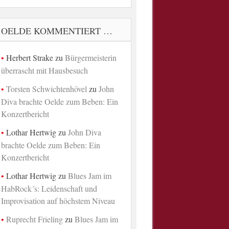
OELDE KOMMENTIERT …
Herbert Strake
zu
Bürgermeisterin
überrascht mit Hausbesuch
Torsten Schwichtenhövel
zu
John
Diva brachte Oelde zum Beben: Ein
Konzertbericht
Lothar Hertwig
zu
John Diva
brachte Oelde zum Beben: Ein
Konzertbericht
Lothar Hertwig
zu
Blues Jam im
HabRock´s: Leidenschaft und
Improvisation auf höchstem Niveau
Ruprecht Frieling
zu
Blues Jam im