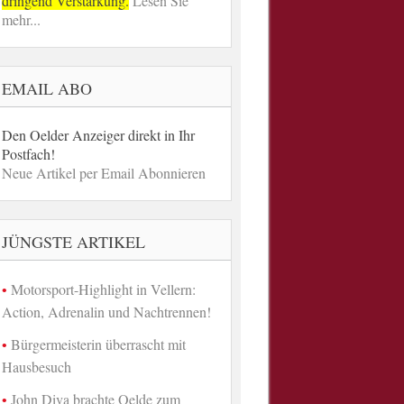
dringend Verstärkung.
Lesen Sie
mehr...
EMAIL ABO
Den Oelder Anzeiger direkt in Ihr
Postfach!
Neue Artikel per Email Abonnieren
JÜNGSTE ARTIKEL
Motorsport-Highlight in Vellern:
Action, Adrenalin und Nachtrennen!
Bürgermeisterin überrascht mit
Hausbesuch
John Diva brachte Oelde zum