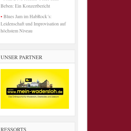
Beben: Ein Konzertbericht
Blues Jam im HabRock´s:
Leidenschaft und Improvisation auf
höchstem Niveau
UNSER PARTNER
RESSORTS