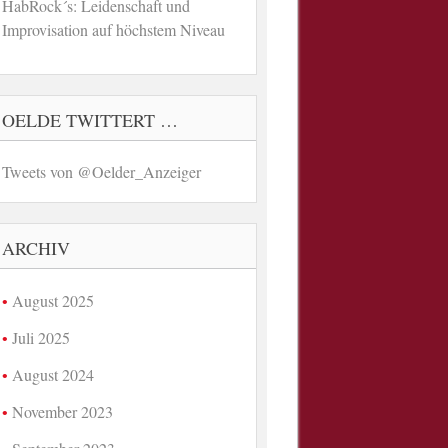
HabRock´s: Leidenschaft und
Improvisation auf höchstem Niveau
OELDE TWITTERT …
Tweets von @Oelder_Anzeiger
ARCHIV
August 2025
Juli 2025
August 2024
November 2023