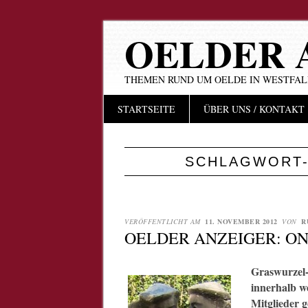
OELDER 
THEMEN RUND UM OELDE IN WESTFA
Hauptmenü
Zum
STARTSEITE
ÜBER UNS / KONTAKT
Inhalt
springen
SCHLAGWORT-
VERÖFFENTLICHT AM
11. NOVEMBER 2012
VON
R
OELDER ANZEIGER: O
Graswurzel-
innerhalb w
Mitglieder