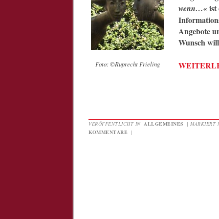
ist
wenn…«
Information
Angebote un
Wunsch wil
WEITERL
Foto: ©Ruprecht Frieling
VERÖFFENTLICHT IN
ALLGEMEINES
|
MARKIERT 
KOMMENTARE
|