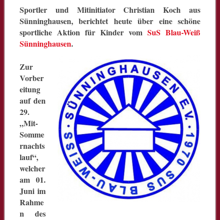
Sportler und Mitinitiator Christian Koch aus
Sünninghausen, berichtet heute über eine schöne
sportliche Aktion für Kinder vom
SuS Blau-Weiß
Sünninghausen
.
Zur
Vorber
eitung
auf den
29.
„Mit-
Somme
rnachts
lauf“,
welcher
am 01.
Juni im
Rahme
n des