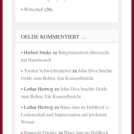
Wirtschaft
(26)
OELDE KOMMENTIERT …
Herbert Strake
zu
Bürgermeisterin überrascht
mit Hausbesuch
Torsten Schwichtenhövel
zu
John Diva brachte
Oelde zum Beben: Ein Konzertbericht
Lothar Hertwig
zu
John Diva brachte Oelde
zum Beben: Ein Konzertbericht
Lothar Hertwig
zu
Blues Jam im HabRock´s:
Leidenschaft und Improvisation auf höchstem
Niveau
Ruprecht Frieling
zu
Blues Jam im HabRock