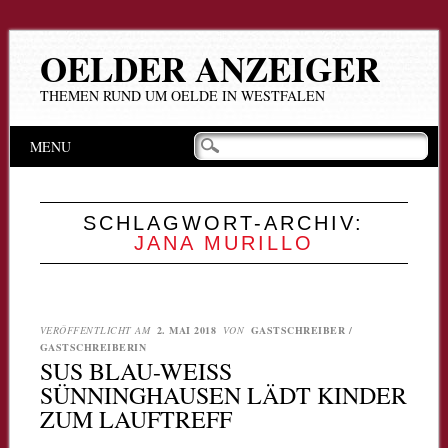
OELDER ANZEIGER
THEMEN RUND UM OELDE IN WESTFALEN
Hauptmenü
Zum
MENU
Inhalt
springen
SCHLAGWORT-ARCHIV:
JANA MURILLO
VERÖFFENTLICHT AM
2. MAI 2018
VON
GASTSCHREIBER /
GASTSCHREIBERIN
SUS BLAU-WEISS S
ÜNNINGHAUSEN LÄDT KINDER Z
UM LAUFTREFF