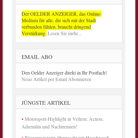
Der OELDER ANZEIGER, das Online-
Medium für alle, die sich mit der Stadt
verbunden fühlen, braucht dringend
Verstärkung.
Lesen Sie mehr...
EMAIL ABO
Den Oelder Anzeiger direkt in Ihr Postfach!
Neue Artikel per Email Abonnieren
JÜNGSTE ARTIKEL
Motorsport-Highlight in Vellern: Action,
Adrenalin und Nachtrennen!
Bürgermeisterin überrascht mit Hausbesuch