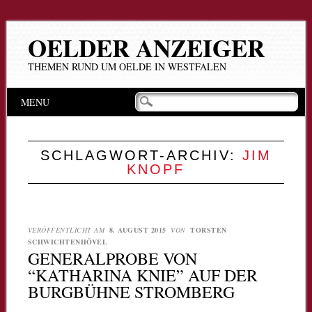
OELDER ANZEIGER
THEMEN RUND UM OELDE IN WESTFALEN
Hauptmenü
Zum
MENU
Inhalt
springen
SCHLAGWORT-ARCHIV:
JIM
KNOPF
VERÖFFENTLICHT AM
8. AUGUST 2015
VON
TORSTEN
SCHWICHTENHÖVEL
GENERALPROBE VON
“KATHARINA KNIE” AUF DER
BURGBÜHNE STROMBERG