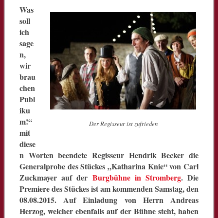
Was
soll
ich
sage
n,
wir
brau
chen
Publ
iku
m!“
Der Regisseur ist zufrieden
mit
diese
n Worten beendete Regisseur Hendrik Becker die
Generalprobe des Stückes „Katharina Knie“ von Carl
Zuckmayer auf der
Burgbühne in Stromberg
. Die
Premiere des Stückes ist am kommenden Samstag, den
08.08.2015. Auf Einladung von Herrn Andreas
Herzog, welcher ebenfalls auf der Bühne steht, haben