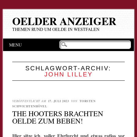
OELDER ANZEIGER
THEMEN RUND UM OELDE IN WESTFALEN
Hauptmenü
Zum
MENU
Inhalt
springen
SCHLAGWORT-ARCHIV:
JOHN LILLEY
VERÖFFENTLICHT AM
17. JULI 2023
VON
TORSTEN
SCHWICHTENHÖVEL
THE HOOTERS BRACHTEN
OELDE ZUM BEBEN!
Hier sitze ich, voller Ehrfurcht und etwas ratlos vor