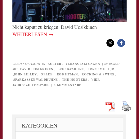
Nicht kaputt zu kriegen: David Uosikkinen
WEITERLESEN
→
VERÖFFENTLICHT IN
KULTUR
,
VERANSTALTUNGEN
|
MARKIERT
MIT
DAVID UOSIKKINEN
,
ERIC BAZILIAN
,
FRAN SMITH JR
,
JOHN LILLEY
,
OELDE
,
ROB HYMAN
,
ROCKING & SWING
,
SPARKASSEN-WALDBÜHNE
,
THE HOOTERS
,
VIER-
JAHRESZEITEN-PARK
|
4 KOMMENTARE
|
KATEGORIEN